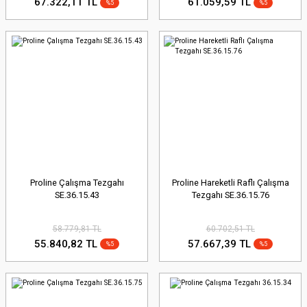
67.322,11 TL
61.059,59 TL
%5
%5
Proline Çalışma Tezgahı
Proline Hareketli Raflı Çalışma
SE.36.15.43
Tezgahı SE.36.15.76
58.779,81 TL
60.702,51 TL
55.840,82 TL
57.667,39 TL
%5
%5