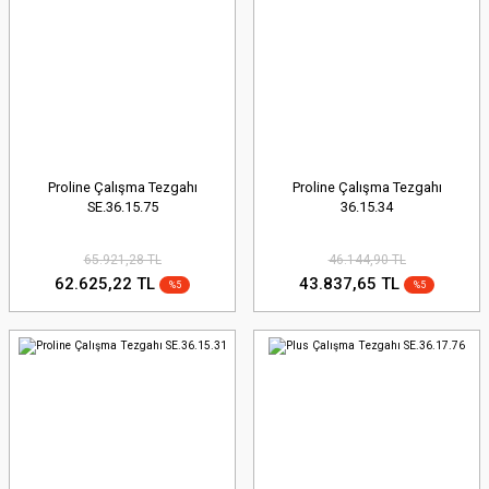
Proline Çalışma Tezgahı
Proline Çalışma Tezgahı
SE.36.15.75
36.15.34
65.921,28 TL
46.144,90 TL
62.625,22 TL
43.837,65 TL
%5
%5