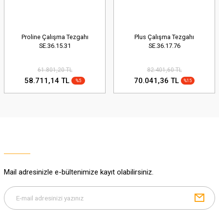
Proline Çalışma Tezgahı
Plus Çalışma Tezgahı
SE.36.15.31
SE.36.17.76
61.801,20 TL
82.401,60 TL
58.711,14 TL
70.041,36 TL
%5
%15
Mail adresinizle e-bültenimize kayıt olabilirsiniz.