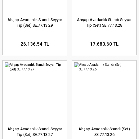
Ahşap Avadanlık Standı Seyyar
Ahşap Avadanlık Standı Seyyar
Tip (Set) SE.77.13.29
Tip (Set) SE.77.13.28
26.136,54 TL
17.680,60 TL
Ahşap Avadanlık Standı Seyyar
Ahşap Avadanlık Standı (Set)
Tip (Set) SE.77.13.27
SE.77.13.26