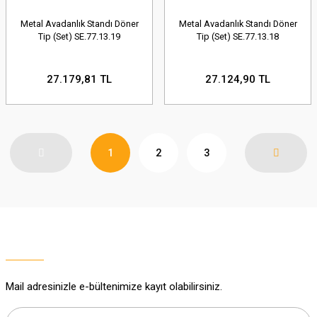
Metal Avadanlık Standı Döner
Metal Avadanlık Standı Döner
Tip (Set) SE.77.13.19
Tip (Set) SE.77.13.18
27.179,81 TL
27.124,90 TL
1
2
3
Mail adresinizle e-bültenimize kayıt olabilirsiniz.