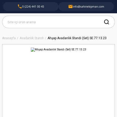
0 (224) 441 00 45
info@sahinekipman.com
Anasayfa
Avadanlık Standı
Ahşap Avadanlık Standı (Set) SE.77.13.23