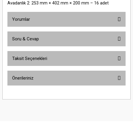
Avadanlık 2: 253 mm × 402 mm × 200 mm – 16 adet
Yorumlar
Soru & Cevap
Bu ürüne ilk yorumu siz yapın!
Taksit Seçenekleri
Yorum Yaz
Ürün hakkında henüz soru sorulmamış.
Önerileriniz
Soru Sor
Bu ürünün fiyat bilgisi, resim, ürün açıklamalarında ve diğer konularda
yetersiz gördüğünüz noktaları öneri formunu kullanarak tarafımıza
iletebilirsiniz.
Görüş ve önerileriniz için teşekkür ederiz.
Ürün resmi kalitesiz, bozuk veya görüntülenemiyor.
Ürün açıklamasında eksik bilgiler bulunuyor.