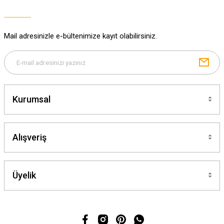
Ürün bilgilerinde hatalar bulunuyor.
Ürün fiyatı diğer sitelerden daha pahalı.
Mail adresinizle e-bültenimize kayıt olabilirsiniz.
Bu ürüne benzer farklı alternatifler olmalı.
Kurumsal
Gönder
Alışveriş
Üyelik