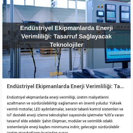
Endüstriyel Ekipmanlarda Enerji Verimliliği: Tasarruf Sağlayacak Teknolojiler
Endüstriyel ekipmanlarda enerji verimliliği, üretim maliyetlerini
azaltmanın ve sürdürülebilirliği sağlamanın en önemli yoludur. Yüksek
verimli motorlar, LED aydınlatmalar, sensör tabanlı kontrol sistemleri ve
IoT destekli enerji izleme teknolojileri sayesinde işletmeler %30’a varan
tasarruf elde edebilir. Şahin Ekipman, modüler ve verimlilik odaklı
sistemleriyle enerji kaybını minimuma indirir, geleceğin sürdürülebilir
üretim standartlarını bugünden sunar.