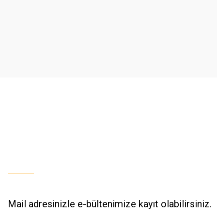
Ürün resmi kalitesiz, bozuk veya görüntülenemiyor.
Ürün açıklamasında eksik bilgiler bulunuyor.
Ürün bilgilerinde hatalar bulunuyor.
Ürün fiyatı diğer sitelerden daha pahalı.
Bu ürüne benzer farklı alternatifler olmalı.
Mail adresinizle e-bültenimize kayıt olabilirsiniz.