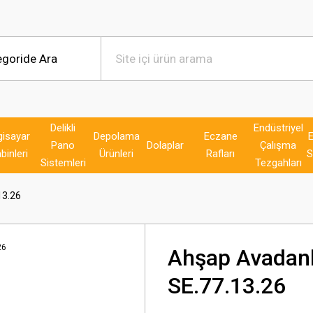
Delikli
Endüstriyel
gisayar
Depolama
Eczane
E
Pano
Dolaplar
Çalışma
binleri
Ürünleri
Rafları
S
Sistemleri
Tezgahları
13.26
Ahşap Avadanlı
SE.77.13.26