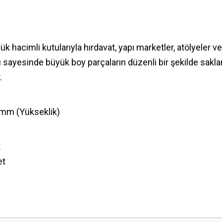
ük hacimli kutularıyla hırdavat, yapı marketler, atölyeler v
 sayesinde büyük boy parçaların düzenli bir şekilde sakl
.
 mm (Yükseklik)
t
et
 yetersiz gördüğünüz noktaları öneri formunu kullanarak tarafımıza iletebilirsini