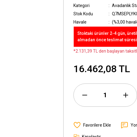
Kategori
Avadanlık St
Stok Kodu
Q7MSEPLYK
Havale
(%3,00 havale
Stoktaki ürünler 2-4 gün, üreti
almadan önce teslimat süresini
*2.131,39 TL den başlayan taksitl
16.462,08 TL
Yo
Karşılaştır