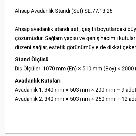
Ahşap Avadanlık Standı (Set) SE.77.13.26
Ahşap avadanlık standı seti, çeşitli boyutlardaki büy
çözümüdür. Sağlam yapısı ve geniş hacimli kutuları
düzeni sağlar, estetik görünümüyle de dikkat çeker
Stand Ölçüsü
Dış Ölçüler: 1070 mm (En) × 510 mm (Boy) × 2000
Avadanlık Kutuları
Avadanlık 1: 340 mm × 503 mm × 200 mm – 9 ade
Avadanlık 2: 340 mm × 503 mm × 250 mm – 12 ad
Bu ürünün fiyat bilgisi, resim, ürün açıklamalarında ve diğer konularda
Görüş ve önerileriniz için teşekkür ederiz.