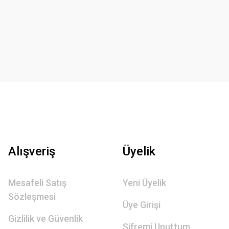
Alışveriş
Üyelik
Mesafeli Satış
Yeni Üyelik
Sözleşmesi
Üye Girişi
Gizlilik ve Güvenlik
Şifremi Unuttum