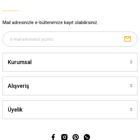
Ürün bilgilerinde hatalar bulunuyor.
Ürün fiyatı diğer sitelerden daha pahalı.
Mail adresinizle e-bültenimize kayıt olabilirsiniz.
Bu ürüne benzer farklı alternatifler olmalı.
Kurumsal
Gönder
Alışveriş
Üyelik