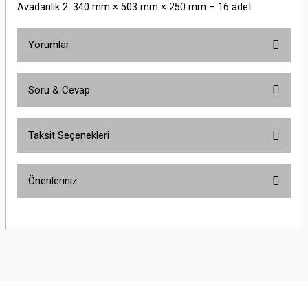
Avadanlık 2: 340 mm × 503 mm × 250 mm – 16 adet
Yorumlar
Soru & Cevap
Bu ürüne ilk yorumu siz yapın!
Taksit Seçenekleri
Yorum Yaz
Ürün hakkında henüz soru sorulmamış.
Önerileriniz
Soru Sor
Bu ürünün fiyat bilgisi, resim, ürün açıklamalarında ve diğer konularda
yetersiz gördüğünüz noktaları öneri formunu kullanarak tarafımıza
iletebilirsiniz.
Görüş ve önerileriniz için teşekkür ederiz.
Ürün resmi kalitesiz, bozuk veya görüntülenemiyor.
Ürün açıklamasında eksik bilgiler bulunuyor.