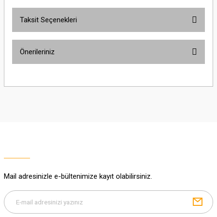
Taksit Seçenekleri
Yorum Yaz
Ürün hakkında henüz soru sorulmamış.
Önerileriniz
Soru Sor
Bu ürünün fiyat bilgisi, resim, ürün açıklamalarında ve diğer konularda
yetersiz gördüğünüz noktaları öneri formunu kullanarak tarafımıza
iletebilirsiniz.
Görüş ve önerileriniz için teşekkür ederiz.
Ürün resmi kalitesiz, bozuk veya görüntülenemiyor.
Ürün açıklamasında eksik bilgiler bulunuyor.
Ürün bilgilerinde hatalar bulunuyor.
Ürün fiyatı diğer sitelerden daha pahalı.
Mail adresinizle e-bültenimize kayıt olabilirsiniz.
Bu ürüne benzer farklı alternatifler olmalı.