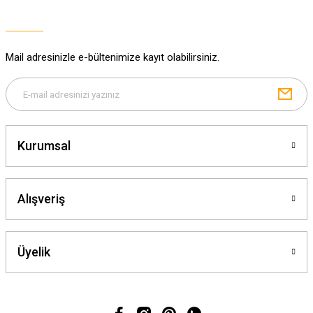
Ürün açıklamasında eksik bilgiler bulunuyor.
Ürün bilgilerinde hatalar bulunuyor.
Ürün fiyatı diğer sitelerden daha pahalı.
Mail adresinizle e-bültenimize kayıt olabilirsiniz.
Bu ürüne benzer farklı alternatifler olmalı.
Kurumsal
Gönder
Alışveriş
Üyelik