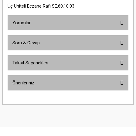
Üç Üniteli Eczane Rafı SE.60.10.03
Yorumlar
Soru & Cevap
Bu ürüne ilk yorumu siz yapın!
Taksit Seçenekleri
Yorum Yaz
Ürün hakkında henüz soru sorulmamış.
Önerileriniz
Soru Sor
Bu ürünün fiyat bilgisi, resim, ürün açıklamalarında ve diğer konularda
yetersiz gördüğünüz noktaları öneri formunu kullanarak tarafımıza
iletebilirsiniz.
Görüş ve önerileriniz için teşekkür ederiz.
Ürün resmi kalitesiz, bozuk veya görüntülenemiyor.