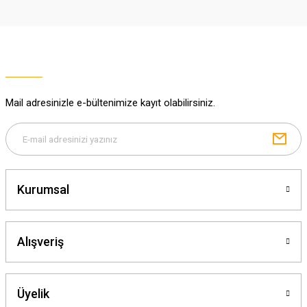
Ürün resmi kalitesiz, bozuk veya görüntülenemiyor.
Ürün açıklamasında eksik bilgiler bulunuyor.
Ürün bilgilerinde hatalar bulunuyor.
Ürün fiyatı diğer sitelerden daha pahalı.
Mail adresinizle e-bültenimize kayıt olabilirsiniz.
Bu ürüne benzer farklı alternatifler olmalı.
Kurumsal
Gönder
Alışveriş
Üyelik