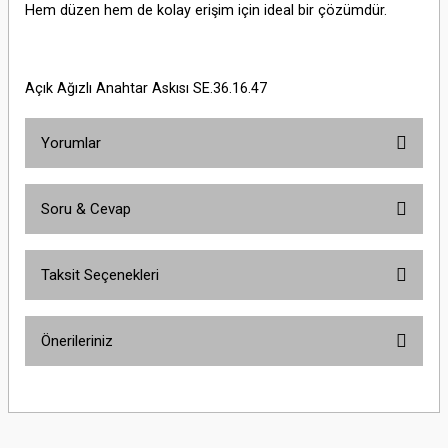
Hem düzen hem de kolay erişim için ideal bir çözümdür.
Açık Ağızlı Anahtar Askısı SE.36.16.47
Yorumlar
Soru & Cevap
Bu ürüne ilk yorumu siz yapın!
Taksit Seçenekleri
Yorum Yaz
Ürün hakkında henüz soru sorulmamış.
Önerileriniz
Soru Sor
Bu ürünün fiyat bilgisi, resim, ürün açıklamalarında ve diğer konularda
yetersiz gördüğünüz noktaları öneri formunu kullanarak tarafımıza
iletebilirsiniz.
Görüş ve önerileriniz için teşekkür ederiz.