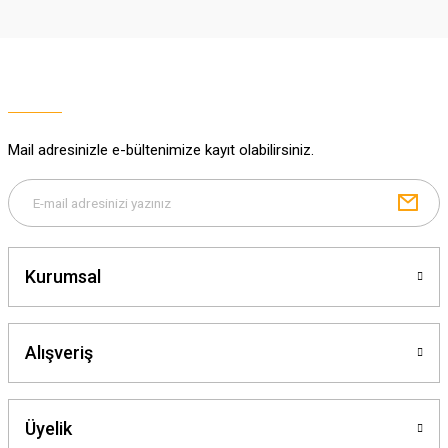
Ürün resmi kalitesiz, bozuk veya görüntülenemiyor.
Ürün açıklamasında eksik bilgiler bulunuyor.
Ürün bilgilerinde hatalar bulunuyor.
Ürün fiyatı diğer sitelerden daha pahalı.
Mail adresinizle e-bültenimize kayıt olabilirsiniz.
Bu ürüne benzer farklı alternatifler olmalı.
Kurumsal
Gönder
Alışveriş
Üyelik