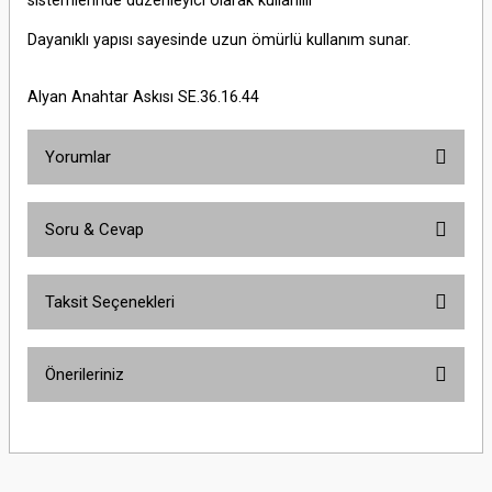
sistemlerinde düzenleyici olarak kullanılır
Dayanıklı yapısı sayesinde uzun ömürlü kullanım sunar.
Alyan Anahtar Askısı SE.36.16.44
Yorumlar
Soru & Cevap
Bu ürüne ilk yorumu siz yapın!
Taksit Seçenekleri
Yorum Yaz
Ürün hakkında henüz soru sorulmamış.
Önerileriniz
Soru Sor
Bu ürünün fiyat bilgisi, resim, ürün açıklamalarında ve diğer konularda
yetersiz gördüğünüz noktaları öneri formunu kullanarak tarafımıza
iletebilirsiniz.
Görüş ve önerileriniz için teşekkür ederiz.