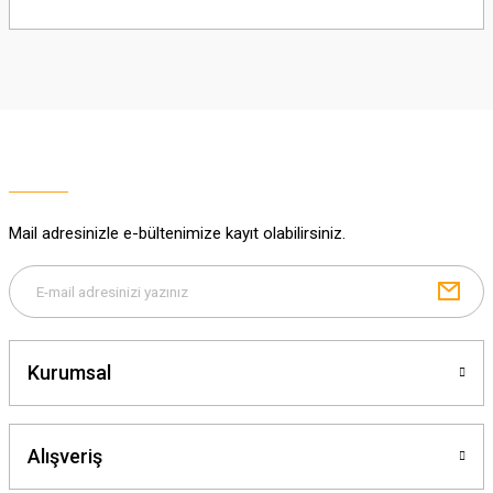
Bu ürünün fiyat bilgisi, resim, ürün açıklamalarında ve diğer konularda
yetersiz gördüğünüz noktaları öneri formunu kullanarak tarafımıza
iletebilirsiniz.
Görüş ve önerileriniz için teşekkür ederiz.
Ürün resmi kalitesiz, bozuk veya görüntülenemiyor.
Ürün açıklamasında eksik bilgiler bulunuyor.
Ürün bilgilerinde hatalar bulunuyor.
Ürün fiyatı diğer sitelerden daha pahalı.
Mail adresinizle e-bültenimize kayıt olabilirsiniz.
Bu ürüne benzer farklı alternatifler olmalı.
Kurumsal
Gönder
Alışveriş