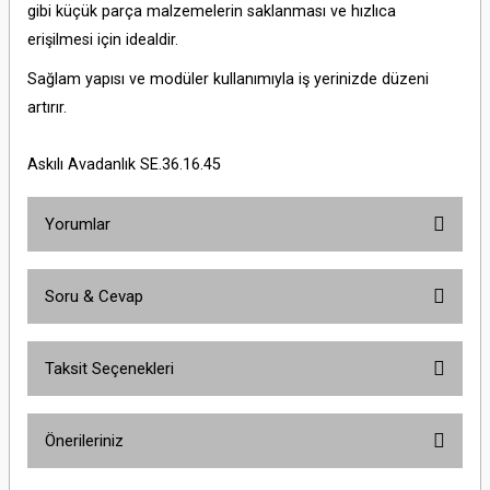
gibi küçük parça malzemelerin saklanması ve hızlıca
erişilmesi için idealdir.
Sağlam yapısı ve modüler kullanımıyla iş yerinizde düzeni
artırır.
Askılı Avadanlık SE.36.16.45
Yorumlar
Soru & Cevap
Bu ürüne ilk yorumu siz yapın!
Taksit Seçenekleri
Yorum Yaz
Ürün hakkında henüz soru sorulmamış.
Önerileriniz
Soru Sor