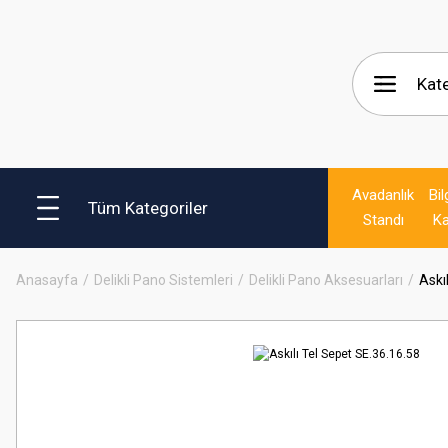
Avadanlık
Bil
Tüm Kategoriler
Standı
Ka
Anasayfa
Delikli Pano Sistemleri
Delikli Pano Aksesuarları
Askı