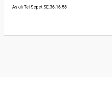
Askılı Tel Sepet SE.36.16.58
Bu ürünün fiyat bilgisi, resim, ürün açıklamalarında ve diğer konularda
Görüş ve önerileriniz için teşekkür ederiz.
Ürün resmi kalitesiz, bozuk veya görüntülenemiyor.
Ürün açıklamasında eksik bilgiler bulunuyor.
Ürün bilgilerinde hatalar bulunuyor.
Ürün fiyatı diğer sitelerden daha pahalı.
Bu ürüne benzer farklı alternatifler olmalı.