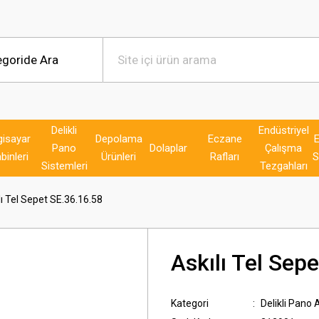
Delikli
Endüstriyel
gisayar
Depolama
Eczane
E
Pano
Dolaplar
Çalışma
binleri
Ürünleri
Rafları
S
Sistemleri
Tezgahları
lı Tel Sepet SE.36.16.58
Askılı Tel Sep
Kategori
Delikli Pano 