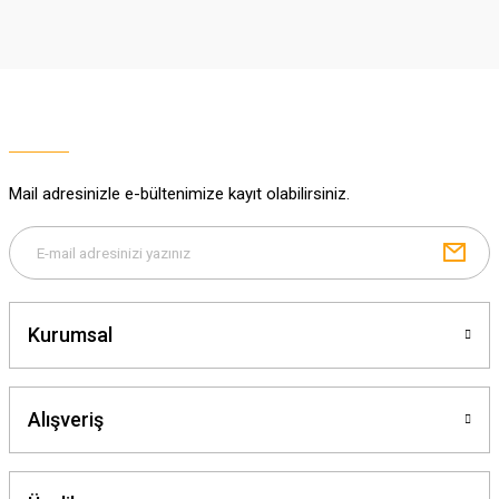
iletebilirsiniz.
Görüş ve önerileriniz için teşekkür ederiz.
Ürün resmi kalitesiz, bozuk veya görüntülenemiyor.
Ürün açıklamasında eksik bilgiler bulunuyor.
Ürün bilgilerinde hatalar bulunuyor.
Ürün fiyatı diğer sitelerden daha pahalı.
Mail adresinizle e-bültenimize kayıt olabilirsiniz.
Bu ürüne benzer farklı alternatifler olmalı.
Kurumsal
Gönder
Alışveriş