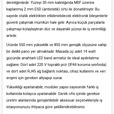
derinliğindedir. Yüzeyi 30 mm kalınlığında MDF üzerine
kaplanmış 2 mm ESD (antistatik) örtü ile donatılmıştır. Bu
sayede statik elektrikten etkilenebilecek elektronik bileşenlerle
güvenli çalışmak mümkün hale gelir. Ayrıca küçük parçalarla
çalışmayı kolaylaştıran düz ve dayanıklı yüzeyi ile iş verimliliği
artırılır.
Üründe 550 mm yükseklik ve 855 mm genişlik ölçüsüne sahip
bir delikli pano yer almaktadır. Masada üç adet 14 watt
gücünde anahtarlı LED band armatür ile ideal aydınlatma
sağlanır. Dört adet 220 V topraklı priz (IP44 koruma sınıfında)
ve dört adet RJ45 ağ bağlantı noktası, cihaz kullanımı ve veri
erişimi için gereken altyapıyı sunar.
Yüksekliği ayarlanabilir, modüler yapısı sayesinde farklı iş
kollarında kolayca uyarlanabilir. Gerek ofis içinde gerekse
üretim alanlarında genişletilebilir aksesuar seçenekleriyle iş
istasyonunuzu ihtiyaca göre şekillendirebilirsiniz.