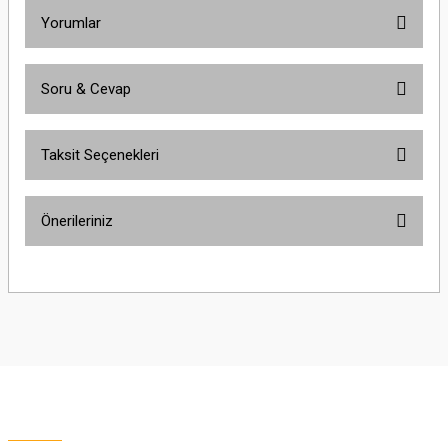
Yorumlar
Soru & Cevap
Bu ürüne ilk yorumu siz yapın!
Taksit Seçenekleri
Yorum Yaz
Ürün hakkında henüz soru sorulmamış.
Önerileriniz
Soru Sor
Bu ürünün fiyat bilgisi, resim, ürün açıklamalarında ve diğer konularda
yetersiz gördüğünüz noktaları öneri formunu kullanarak tarafımıza
iletebilirsiniz.
Görüş ve önerileriniz için teşekkür ederiz.
Ürün resmi kalitesiz, bozuk veya görüntülenemiyor.
Ürün açıklamasında eksik bilgiler bulunuyor.
Ürün bilgilerinde hatalar bulunuyor.