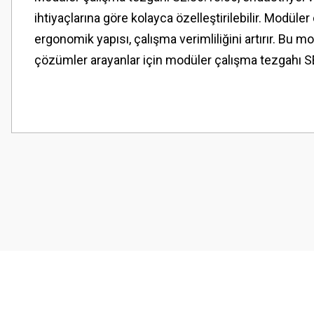
ihtiyaçlarına göre kolayca özelleştirilebilir. Modü
ergonomik yapısı, çalışma verimliliğini artırır. Bu
çözümler arayanlar için modüler çalışma tezgahı SE
Bu ürünün fiyat bilgisi, resim, ürün açıklamalarında ve diğer konularda
Görüş ve önerileriniz için teşekkür ederiz.
Ürün resmi kalitesiz, bozuk veya görüntülenemiyor.
Ürün açıklamasında eksik bilgiler bulunuyor.
Ürün bilgilerinde hatalar bulunuyor.
Ürün fiyatı diğer sitelerden daha pahalı.
Bu ürüne benzer farklı alternatifler olmalı.