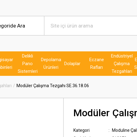
Delikli
Endüstriyel
gisayar
Depolama
Eczane
E
Pano
Dolaplar
Çalışma
binleri
Ürünleri
Rafları
S
Sistemleri
Tezgahları
ahları
Modüler Çalışma Tezgahı SE.36.18.06
Modüler Çalış
Kategori
Moduline Çal