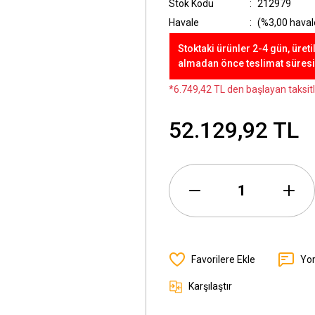
Stok Kodu
212979
Havale
(%3,00 havale
Stoktaki ürünler 2-4 gün, üreti
almadan önce teslimat süresini
*6.749,42 TL den başlayan taksitl
52.129,92 TL
Yo
Karşılaştır