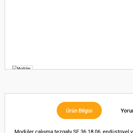
Ürün Bilgisi
Yoru
Modüler çalışma tezgahı SE.36.18.06, endüstriyel ve 