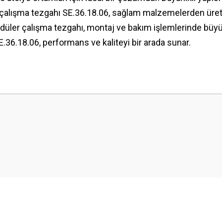
ler çalışma tezgahı SE.36.18.06, sağlam malzemelerden üre
 modüler çalışma tezgahı, montaj ve bakım işlemlerinde büyü
.36.18.06, performans ve kaliteyi bir arada sunar.
 yetersiz gördüğünüz noktaları öneri formunu kullanarak tarafımıza iletebilirsini
Ürün hakkında henüz soru sorulmamış.
Bu ürüne ilk yorumu siz yapın!
Yorum Yaz
Soru Sor