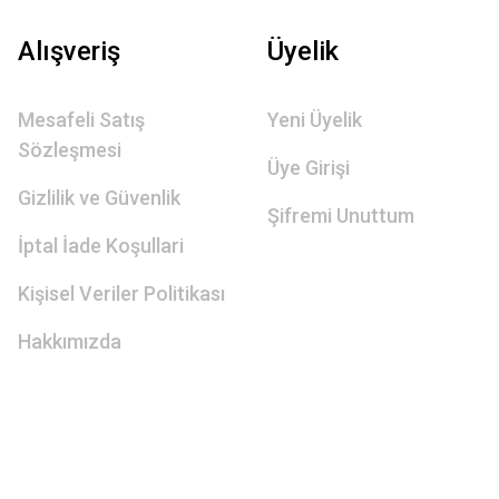
Alışveriş
Üyelik
Mesafeli Satış
Yeni Üyelik
Sözleşmesi
Üye Girişi
Gizlilik ve Güvenlik
Şifremi Unuttum
İptal İade Koşullari
Kişisel Veriler Politikası
Hakkımızda