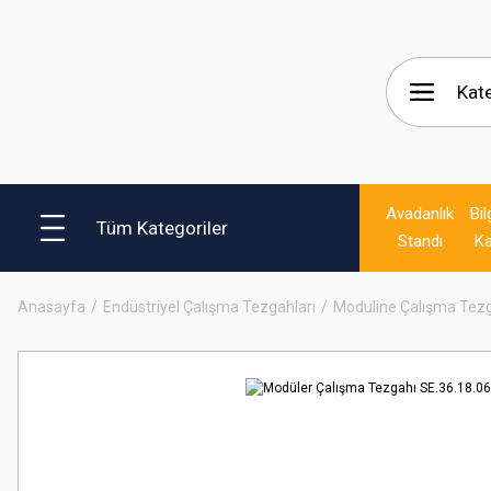
Avadanlık
Bil
Tüm Kategoriler
Standı
Ka
Anasayfa
Endüstriyel Çalışma Tezgahları
Moduline Çalışma Tezg