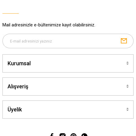
Ürün açıklamasında eksik bilgiler bulunuyor.
Ürün bilgilerinde hatalar bulunuyor.
Ürün fiyatı diğer sitelerden daha pahalı.
Mail adresinizle e-bültenimize kayıt olabilirsiniz.
Bu ürüne benzer farklı alternatifler olmalı.
Kurumsal
Gönder
Alışveriş
Üyelik