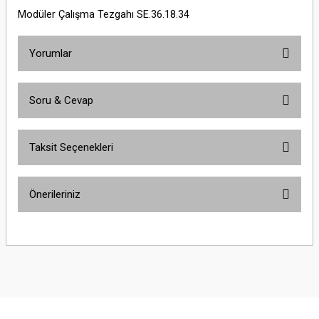
Modüler Çalışma Tezgahı SE.36.18.34
Yorumlar
Soru & Cevap
Bu ürüne ilk yorumu siz yapın!
Taksit Seçenekleri
Yorum Yaz
Ürün hakkında henüz soru sorulmamış.
Önerileriniz
Soru Sor
Bu ürünün fiyat bilgisi, resim, ürün açıklamalarında ve diğer konularda
yetersiz gördüğünüz noktaları öneri formunu kullanarak tarafımıza
iletebilirsiniz.
Görüş ve önerileriniz için teşekkür ederiz.
Ürün resmi kalitesiz, bozuk veya görüntülenemiyor.