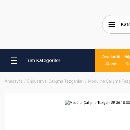
Avadanlık
Bil
Tüm Kategoriler
Standı
Ka
Anasayfa
Endüstriyel Çalışma Tezgahları
Moduline Çalışma Tezg