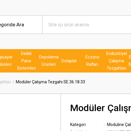
Delikli
Endüstriyel
gisayar
Depolama
Eczane
E
Pano
Dolaplar
Çalışma
binleri
Ürünleri
Rafları
S
Sistemleri
Tezgahları
ahları
Modüler Çalışma Tezgahı SE.36.18.33
Modüler Çalış
Kategori
Moduline Çal