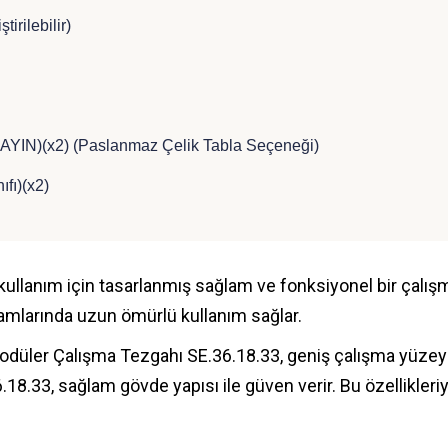
irilebilir)
AYIN)(x2) (Paslanmaz Çelik Tabla Seçeneği)
ıfı)(x2)
llanım için tasarlanmış sağlam ve fonksiyonel bir çalışma 
amlarında uzun ömürlü kullanım sağlar.
er Çalışma Tezgahı SE.36.18.33, geniş çalışma yüzeyi s
18.33, sağlam gövde yapısı ile güven verir. Bu özellikleri