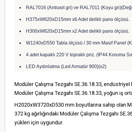
RAL7016 (Antrasit gri) ve RAL7011 (Koyu gri)(Değişt
H375xW620xD15mm x6 Adet delikli pano ölçüsü.
H300xW620xD15mm x2 Adet delikli pano ölçüsü.
W1240xD550 Tabla ölçüsü / 30 mm Masif Panel (K
4 adet kapaklı 220 V topraklı priz. (IP44 Koruma Sın
LED Aydınlatma (Led Armatür 900)(x2)
Modüler Çalışma Tezgahı SE.36.18.33, endüstriyel ku
Modüler Çalışma Tezgahı SE.36.18.33, yoğun iş ort
H2020xW3720xD530 mm boyutlarına sahip olan Modül
372 kg ağırlığındaki Modüler Çalışma Tezgahı SE.36.
yükleri için uygundur.