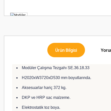
Ürün Bilgisi
Yoru
Modüler Çalışma Tezgahı SE.36.18.33
H2020xW3720xD530 mm boyutlarında.
Aksesuarlar hariç 372 kg.
DKP ve HRP sac malzeme.
Elektrostatik toz boya.