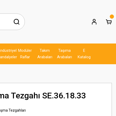
ndüstriyel
Modüler
Takım
Taşıma
E
andalyeler
Raflar
Arabaları
Arabaları
Katalog
ma Tezgahı SE.36.18.33
ışma Tezgahları