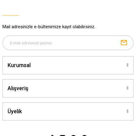
Ürün açıklamasında eksik bilgiler bulunuyor.
Ürün bilgilerinde hatalar bulunuyor.
Ürün fiyatı diğer sitelerden daha pahalı.
Mail adresinizle e-bültenimize kayıt olabilirsiniz.
Bu ürüne benzer farklı alternatifler olmalı.
Kurumsal
Gönder
Alışveriş
Üyelik