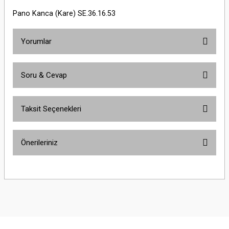
Pano Kanca (Kare) SE.36.16.53
Yorumlar
Soru & Cevap
Bu ürüne ilk yorumu siz yapın!
Taksit Seçenekleri
Yorum Yaz
Ürün hakkında henüz soru sorulmamış.
Önerileriniz
Soru Sor
Bu ürünün fiyat bilgisi, resim, ürün açıklamalarında ve diğer konularda
yetersiz gördüğünüz noktaları öneri formunu kullanarak tarafımıza
iletebilirsiniz.
Görüş ve önerileriniz için teşekkür ederiz.
Ürün resmi kalitesiz, bozuk veya görüntülenemiyor.