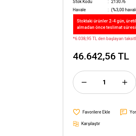
Stok Kodu
213076
Havale
(%3,00 havale
Stoktaki ürünler 2-4 gün, üreti
almadan önce teslimat süresini
*6.038,95 TL den başlayan taksitl
46.642,56 TL
Yo
Karşılaştır