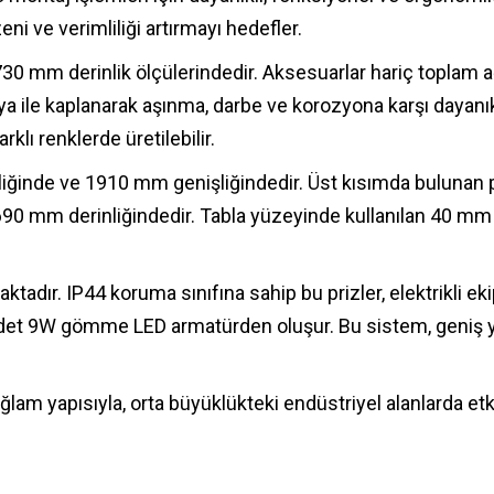
ni ve verimliliği artırmayı hedefler.
 mm derinlik ölçülerindedir. Aksesuarlar hariç toplam ağ
a ile kaplanarak aşınma, darbe ve korozyona karşı dayanık
klı renklerde üretilebilir.
liğinde ve 1910 mm genişliğindedir. Üst kısımda bulunan
690 mm derinliğindedir. Tabla yüzeyinde kullanılan 40 mm 
maktadır. IP44 koruma sınıfına sahip bu prizler, elektrikli 
iki adet 9W gömme LED armatürden oluşur. Bu sistem, geniş 
ğlam yapısıyla, orta büyüklükteki endüstriyel alanlarda e