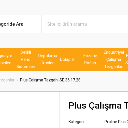
Delikli
Endüstriyel
gisayar
Depolama
Eczane
E
Pano
Dolaplar
Çalışma
binleri
Ürünleri
Rafları
S
Sistemleri
Tezgahları
ezgahları
Plus Çalışma Tezgahı SE.36.17.28
Plus Çalışma 
Kategori
Proline Plus