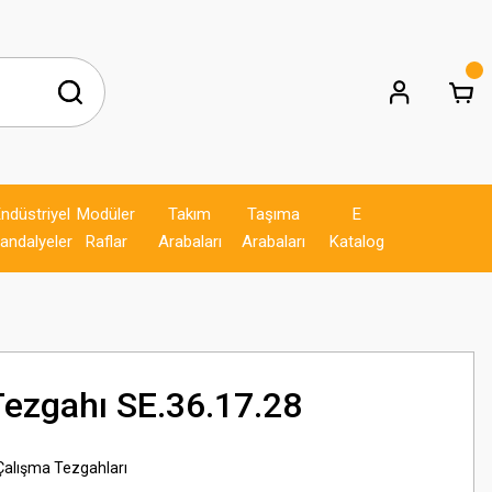
ndüstriyel
Modüler
Takım
Taşıma
E
andalyeler
Raflar
Arabaları
Arabaları
Katalog
Tezgahı SE.36.17.28
 Çalışma Tezgahları