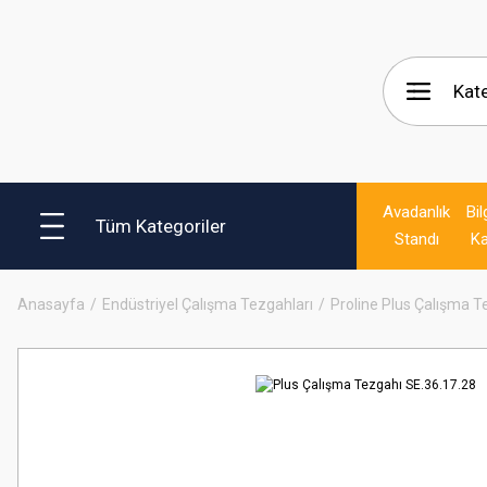
Avadanlık
Bil
Tüm Kategoriler
Standı
Ka
Anasayfa
Endüstriyel Çalışma Tezgahları
Proline Plus Çalışma T