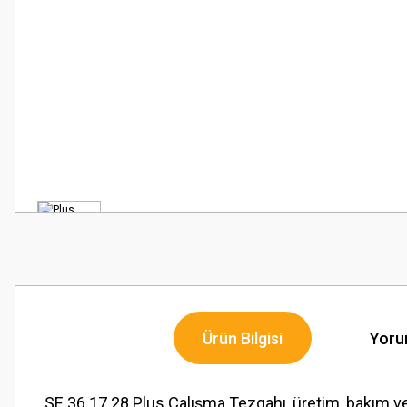
Ürün Bilgisi
Yoru
SE 36.17.28 Plus Çalışma Tezgahı, üretim, bakım ve 