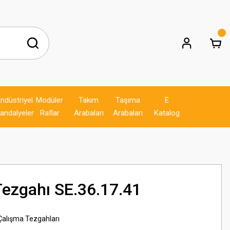
ndüstriyel
Modüler
Takım
Taşıma
E
andalyeler
Raflar
Arabaları
Arabaları
Katalog
Tezgahı SE.36.17.41
 Çalışma Tezgahları