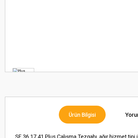
Ürün Bilgisi
Yoru
SE 36.17.41 Plus Çalışma Tezgahı, ağır hizmet tipi ü