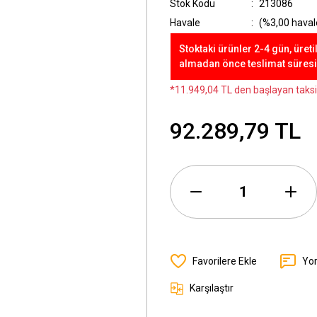
Stok Kodu
213086
Havale
(%3,00 havale
Stoktaki ürünler 2-4 gün, üreti
almadan önce teslimat süresini
*11.949,04 TL den başlayan taksit
92.289,79 TL
Yo
Karşılaştır