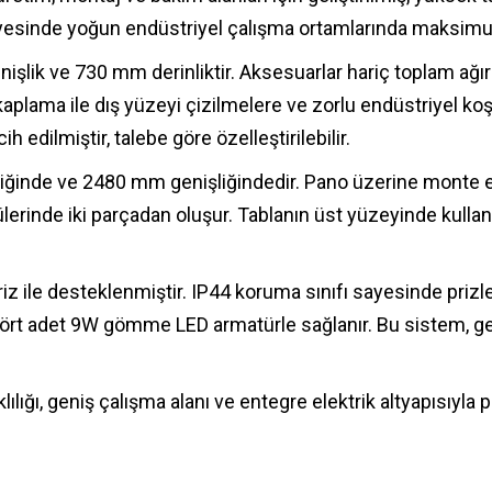
ayesinde yoğun endüstriyel çalışma ortamlarında maksimum
şlik ve 730 mm derinliktir. Aksesuarlar hariç toplam ağır
 kaplama ile dış yüzeyi çizilmelere ve zorlu endüstriyel 
 edilmiştir, talebe göre özelleştirilebilir.
liğinde ve 2480 mm genişliğindedir. Pano üzerine monte 
ülerinde iki parçadan oluşur. Tablanın üst yüzeyinde kulla
riz ile desteklenmiştir. IP44 koruma sınıfı sayesinde prizl
 dört adet 9W gömme LED armatürle sağlanır. Bu sistem, gen
lılığı, geniş çalışma alanı ve entegre elektrik altyapısıyla 