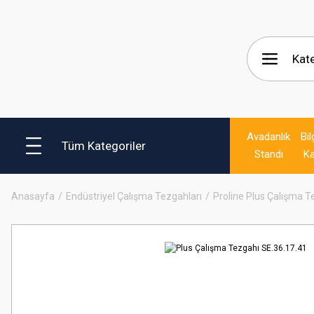
Avadanlık
Bil
Tüm Kategoriler
Standı
Ka
Anasayfa
Endüstriyel Çalışma Tezgahları
Proline Plus Çalışma T