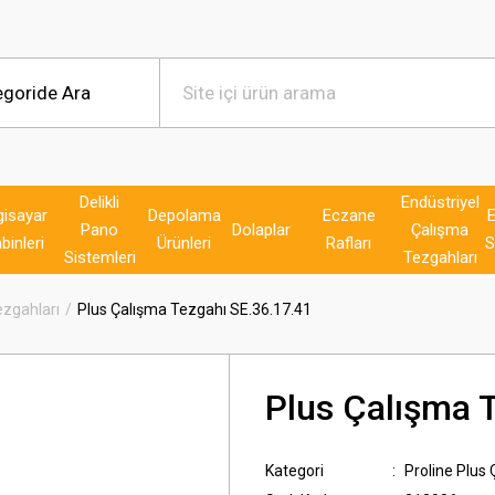
Delikli
Endüstriyel
gisayar
Depolama
Eczane
E
Pano
Dolaplar
Çalışma
binleri
Ürünleri
Rafları
S
Sistemleri
Tezgahları
ezgahları
Plus Çalışma Tezgahı SE.36.17.41
Plus Çalışma 
Kategori
Proline Plus