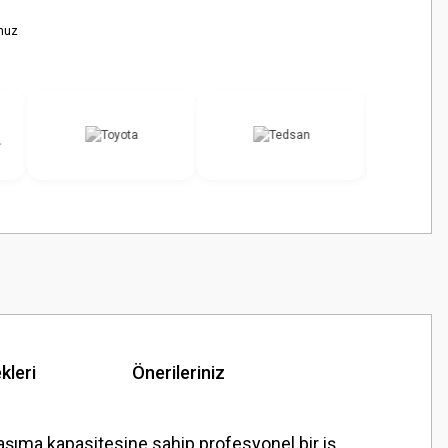
nuz
kleri
Önerileriniz
 taşıma kapasitesine sahip profesyonel bir iş