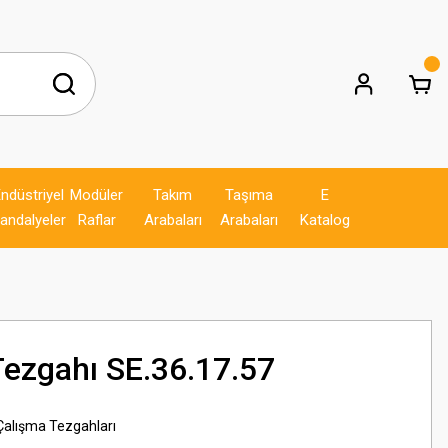
ndüstriyel
Modüler
Takım
Taşıma
E
andalyeler
Raflar
Arabaları
Arabaları
Katalog
Tezgahı SE.36.17.57
 Çalışma Tezgahları