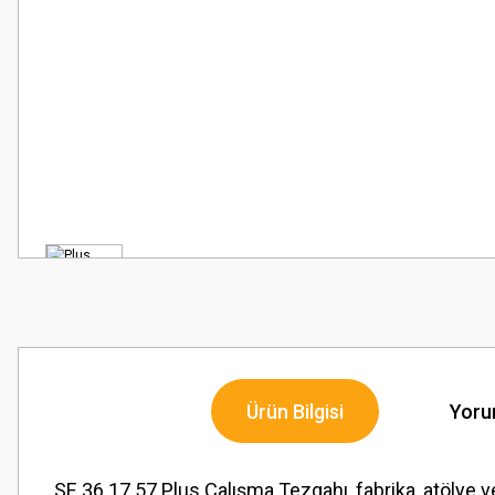
Ürün Bilgisi
Yoru
SE 36.17.57 Plus Çalışma Tezgahı, fabrika, atölye 