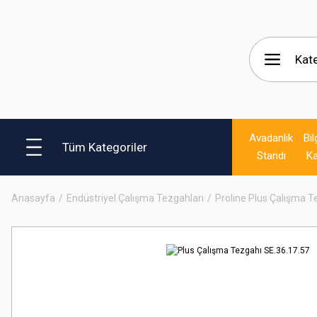
Avadanlık
Bil
Tüm Kategoriler
Standı
Ka
Anasayfa
Endüstriyel Çalışma Tezgahları
Proline Plus Çalışma T