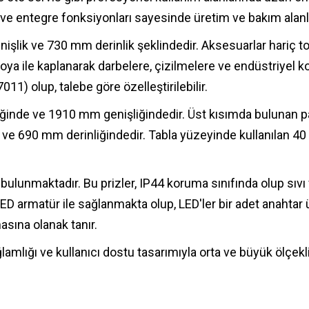
i ve entegre fonksiyonları sayesinde üretim ve bakım ala
şlik ve 730 mm derinlik şeklindedir. Aksesuarlar hariç t
a ile kaplanarak darbelere, çizilmelere ve endüstriyel koşu
1) olup, talebe göre özelleştirilebilir.
liğinde ve 1910 mm genişliğindedir. Üst kısımda bulunan
 ve 690 mm derinliğindedir. Tabla yüzeyinde kullanılan 40
 bulunmaktadır. Bu prizler, IP44 koruma sınıfında olup sıvı
ED armatür ile sağlanmakta olup, LED'ler bir adet anahtar
asına olanak tanır.
sağlamlığı ve kullanıcı dostu tasarımıyla orta ve büyük ölçekl