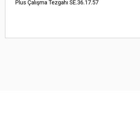
Plus Çalışma Tezgahı SE.36.17.57
Bu ürünün fiyat bilgisi, resim, ürün açıklamalarında ve diğer konularda
Görüş ve önerileriniz için teşekkür ederiz.
Ürün resmi kalitesiz, bozuk veya görüntülenemiyor.
Ürün açıklamasında eksik bilgiler bulunuyor.
Ürün bilgilerinde hatalar bulunuyor.
Ürün fiyatı diğer sitelerden daha pahalı.
Bu ürüne benzer farklı alternatifler olmalı.