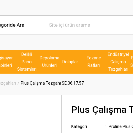
Delikli
Endüstriyel
gisayar
Depolama
Eczane
E
Pano
Dolaplar
Çalışma
binleri
Ürünleri
Rafları
S
Sistemleri
Tezgahları
ezgahları
Plus Çalışma Tezgahı SE.36.17.57
Plus Çalışma 
Kategori
Proline Plus