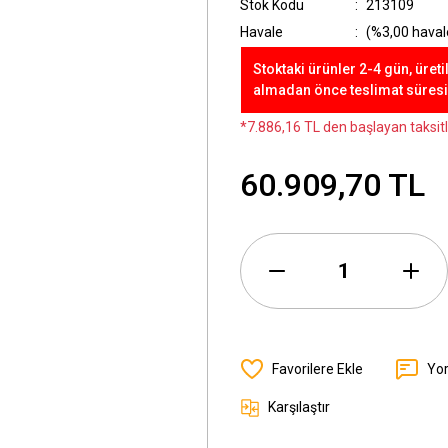
Stok Kodu
213109
Havale
(%3,00 havale
Stoktaki ürünler 2-4 gün, üreti
almadan önce teslimat süresini
*7.886,16 TL den başlayan taksitl
60.909,70 TL
Yo
Karşılaştır