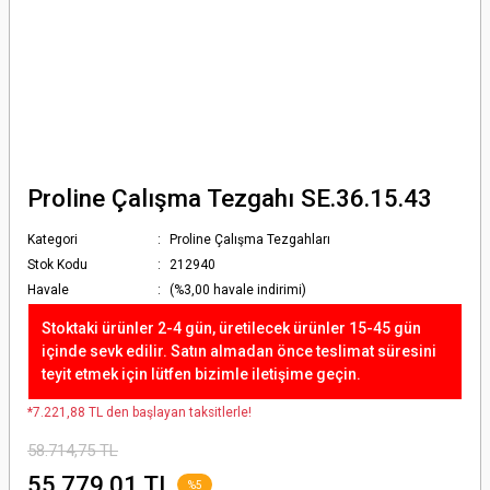
Proline Çalışma Tezgahı SE.36.15.43
Kategori
Proline Çalışma Tezgahları
Stok Kodu
212940
Havale
(%3,00 havale indirimi)
Stoktaki ürünler 2-4 gün, üretilecek ürünler 15-45 gün
içinde sevk edilir. Satın almadan önce teslimat süresini
teyit etmek için lütfen bizimle iletişime geçin.
*7.221,88 TL den başlayan taksitlerle!
58.714,75 TL
55.779,01 TL
%5