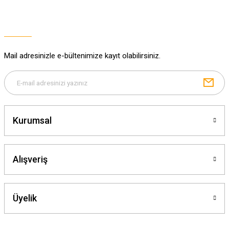
Ürün resmi kalitesiz, bozuk veya görüntülenemiyor.
Ürün açıklamasında eksik bilgiler bulunuyor.
Ürün bilgilerinde hatalar bulunuyor.
Ürün fiyatı diğer sitelerden daha pahalı.
Mail adresinizle e-bültenimize kayıt olabilirsiniz.
Bu ürüne benzer farklı alternatifler olmalı.
Kurumsal
Gönder
Alışveriş
Üyelik