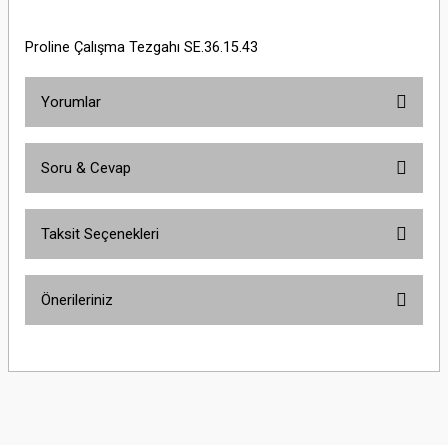
Proline Çalışma Tezgahı SE.36.15.43
Yorumlar
Soru & Cevap
Bu ürüne ilk yorumu siz yapın!
Taksit Seçenekleri
Yorum Yaz
Ürün hakkında henüz soru sorulmamış.
Önerileriniz
Soru Sor
Bu ürünün fiyat bilgisi, resim, ürün açıklamalarında ve diğer konularda
yetersiz gördüğünüz noktaları öneri formunu kullanarak tarafımıza
iletebilirsiniz.
Görüş ve önerileriniz için teşekkür ederiz.