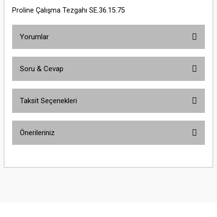
Proline Çalışma Tezgahı SE.36.15.75
Yorumlar
Soru & Cevap
Bu ürüne ilk yorumu siz yapın!
Taksit Seçenekleri
Yorum Yaz
Ürün hakkında henüz soru sorulmamış.
Önerileriniz
Soru Sor
Bu ürünün fiyat bilgisi, resim, ürün açıklamalarında ve diğer konularda
yetersiz gördüğünüz noktaları öneri formunu kullanarak tarafımıza
iletebilirsiniz.
Görüş ve önerileriniz için teşekkür ederiz.
Ürün resmi kalitesiz, bozuk veya görüntülenemiyor.