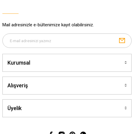
Ürün açıklamasında eksik bilgiler bulunuyor.
Ürün bilgilerinde hatalar bulunuyor.
Ürün fiyatı diğer sitelerden daha pahalı.
Mail adresinizle e-bültenimize kayıt olabilirsiniz.
Bu ürüne benzer farklı alternatifler olmalı.
Kurumsal
Gönder
Alışveriş
Üyelik