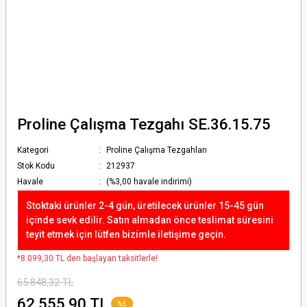
Proline Çalışma Tezgahı SE.36.15.75
Kategori
Proline Çalışma Tezgahları
Stok Kodu
212937
Havale
(%3,00 havale indirimi)
Stoktaki ürünler 2-4 gün, üretilecek ürünler 15-45 gün
içinde sevk edilir. Satın almadan önce teslimat süresini
teyit etmek için lütfen bizimle iletişime geçin.
*8.099,30 TL den başlayan taksitlerle!
65.848,32 TL
62.555,90 TL
%5