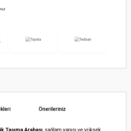
nuz
kleri
Önerileriniz
ük Taşıma Arabası
, sağlam yapısı ve yüksek