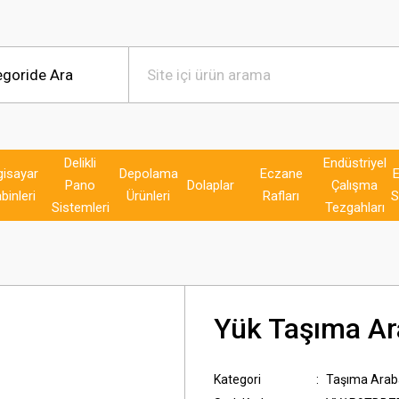
Delikli
Endüstriyel
gisayar
Depolama
Eczane
E
Pano
Dolaplar
Çalışma
binleri
Ürünleri
Rafları
S
Sistemleri
Tezgahları
Yük Taşıma Ar
Kategori
Taşıma Araba