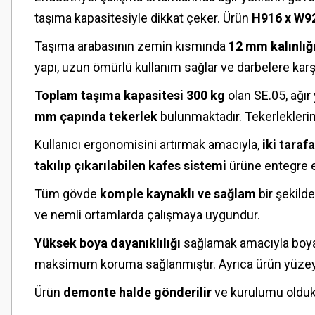
taşıma kapasitesiyle dikkat çeker. Ürün
H916 x W9
Taşıma arabasının zemin kısmında
12 mm kalınlığ
yapı, uzun ömürlü kullanım sağlar ve darbelere karşı 
Toplam taşıma kapasitesi 300 kg
olan SE.05, ağır
mm çapında tekerlek
bulunmaktadır. Tekerleklerin
Kullanıcı ergonomisini artırmak amacıyla,
iki taraf
takılıp çıkarılabilen kafes sistemi
ürüne entegre ed
Tüm gövde
komple kaynaklı ve sağlam
bir şekilde
ve nemli ortamlarda çalışmaya uygundur.
Yüksek boya dayanıklılığı
sağlamak amacıyla boya
maksimum koruma sağlanmıştır. Ayrıca ürün yüze
Ürün
demonte halde gönderilir
ve kurulumu oldukça