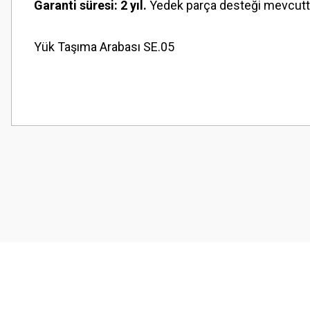
Garanti süresi: 2 yıl.
Yedek parça desteği mevcutt
Yük Taşıma Arabası SE.05
Bu ürünün fiyat bilgisi, resim, ürün açıklamalarında ve diğer konularda
Görüş ve önerileriniz için teşekkür ederiz.
Ürün resmi kalitesiz, bozuk veya görüntülenemiyor.
Ürün açıklamasında eksik bilgiler bulunuyor.
Ürün bilgilerinde hatalar bulunuyor.
Ürün fiyatı diğer sitelerden daha pahalı.
Bu ürüne benzer farklı alternatifler olmalı.