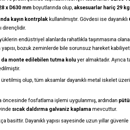
28 x D630 mm
boyutlarında olup,
aksesuarlar hariç 29 kg
ında kayın kontrplak
kullanılmıştır. Gövdesi ise dayanıklı
dirençlidir.
 yüklerin endüstriyel alanlarda rahatlıkla taşınmasına olan
 yapısı, bozuk zeminlerde bile sorunsuz hareket kabiliyet
a da monte edilebilen tutma kolu
yer almaktadır. Ayrıca 
ilmiştir.
 üretilmiş olup, tüm aksamlar dayanıklı metal iskelet üzer
 öncesinde fosfatlama işlemi uygulanmış, ardından
pütü
yinde
sıcak daldırma galvaniz kaplama
mevcuttur.
 basittir. Dayanıklı yapısı sayesinde uzun yıllar güvenle ku