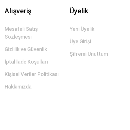
Alışveriş
Üyelik
Mesafeli Satış
Yeni Üyelik
Sözleşmesi
Üye Girişi
Gizlilik ve Güvenlik
Şifremi Unuttum
İptal İade Koşullari
Kişisel Veriler Politikası
Hakkımızda