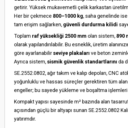
getirir. Yüksek mukavemetli çelik karkastan üretilm
Her bir çekmece
800–1000 kg
, saha genelinde is
tam erişim sağlarken,
güvenli durdurma kilidi
saye
Toplam
raf yüksekliği 2500 mm
olan sistem,
890 
olarak yapılandırılabilir. Bu esneklik, üretim alanın
göre ayarlanabilir
seviye plakaları
ve beton zeminl
Ayrıca sistem,
sismik güvenlik standartlarını
da d
SE.2552.0802, ağır takım ve kalıp depoları, CNC at
yoğunluklu ve hassas süreçler gerektiren tüm alan
engeller; bu sayede yükleme ve boşaltma işlemleri 
Kompakt yapısı sayesinde m² bazında alan tasarrufu
açısından güçlü bir altyapı sunan SE.2552.0802 Kalıp
yatırımdır.