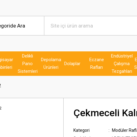
Delikli
Endüstriyel
gisayar
Depolama
Eczane
E
Pano
Dolaplar
Çalışma
binleri
Ürünleri
Rafları
S
Sistemleri
Tezgahları
2
Çekmeceli Kal
Kategori
Modüler Rafl