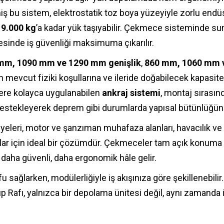
iş bu sistem, elektrostatik toz boya yüzeyiyle zorlu endüst
e
9.000 kg
’a kadar yük taşıyabilir. Çekmece sisteminde s
sinde iş güvenliği maksimuma çıkarılır.
mm, 1090 mm ve 1290 mm genişlik
,
860 mm, 1060 mm v
ızın mevcut fiziki koşullarına ve ileride doğabilecek kapasit
ere kolayca uygulanabilen
ankraj sistemi
, montaj sırasın
estekleyerek deprem gibi durumlarda yapısal bütünlüğünü
ölyeleri, motor ve şanzıman muhafaza alanları, havacılık 
lar için ideal bir çözümdür. Çekmeceler tam açık konuma
daha güvenli, daha ergonomik hâle gelir.
 sağlarken, modülerliğiyle iş akışınıza göre şekillenebili
 Rafı, yalnızca bir depolama ünitesi değil, aynı zamanda i