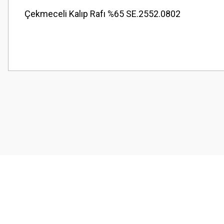
Çekmeceli Kalıp Rafı %65 SE.2552.0802
Bu ürünün fiyat bilgisi, resim, ürün açıklamalarında ve diğer konularda
Görüş ve önerileriniz için teşekkür ederiz.
Ürün resmi kalitesiz, bozuk veya görüntülenemiyor.
Ürün açıklamasında eksik bilgiler bulunuyor.
Ürün bilgilerinde hatalar bulunuyor.
Ürün fiyatı diğer sitelerden daha pahalı.
Bu ürüne benzer farklı alternatifler olmalı.