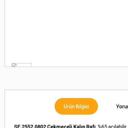
Ürün Bilgisi
Yoru
SE.2552.0802 Çekmeceli Kalıp Rafı
, %65 açılabil