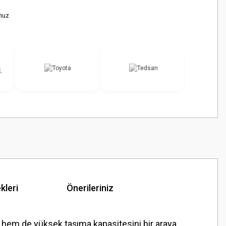
nuz
kleri
Önerileriniz
 hem de yüksek taşıma kapasitesini bir araya