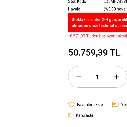
Stok Kodu
LD5MH7B3Z
Havale
(%3,00 havale
Stoktaki ürünler 2-4 gün, üreti
almadan önce teslimat süresini
*6.571,97 TL den başlayan taksitl
50.759,39 TL
Yo
Karşılaştır