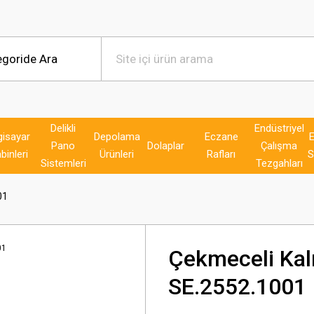
Delikli
Endüstriyel
gisayar
Depolama
Eczane
E
Pano
Dolaplar
Çalışma
binleri
Ürünleri
Rafları
S
Sistemleri
Tezgahları
01
Çekmeceli Kal
SE.2552.1001