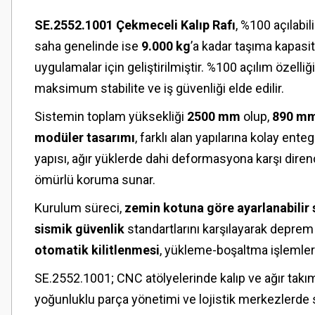
SE.2552.1001 Çekmeceli Kalıp Rafı
, %100 açılab
saha genelinde ise
9.000 kg
’a kadar taşıma kapas
uygulamalar için geliştirilmiştir. %100 açılım özel
maksimum stabilite ve iş güvenliği elde edilir.
Sistemin toplam yüksekliği
2500 mm
olup,
890 mm
modüler tasarımı
, farklı alan yapılarına kolay en
yapısı, ağır yüklerde dahi deformasyona karşı diren
ömürlü koruma sunar.
Kurulum süreci,
zemin kotuna göre ayarlanabilir 
sismik güvenlik
standartlarını karşılayarak deprem
otomatik kilitlenmesi
, yükleme-boşaltma işlemleri 
SE.2552.1001; CNC atölyelerinde kalıp ve ağır ta
yoğunluklu parça yönetimi ve lojistik merkezlerde s