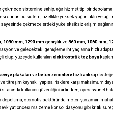
ilir çekmece sistemine sahip, ağır hizmet tipi bir depol
itesi sunan bu sistem, özellikle yüksek yoğunluklu ve ağ
liği sayesinde çekmecelerdeki yüke eksiksiz erişim sağlanı
, 1090 mm, 1290 mm genişlik
ve
860 mm, 1060 mm, 12
tegrasyon ve gelecekteki genişleme ihtiyaçlarına hızlı adap
çli olup, yüzeyde kullanılan
elektrostatik toz boya
kaplam
seviye plakaları
ve
beton zeminlere hızlı ankraj
desteğiy
 ve titreşim kaynaklı yapısal risklere karşı maksimum day
sırasında kullanıcı güvenliğini artırırken, operasyonel hat
kım depolama, otomotiv sektöründe motor-şanzıman muhaf
evkiyat öncesi malzeme konsolidasyonu gibi kritik süreçler