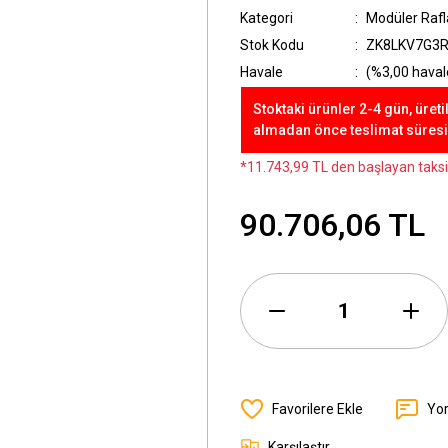
Kategori
Modüler Rafl
Stok Kodu
ZK8LKV7G3
Havale
(%3,00 havale
Stoktaki ürünler 2-4 gün, üreti
almadan önce teslimat süresini
*11.743,99 TL den başlayan taksit
90.706,06 TL
Yo
Karşılaştır