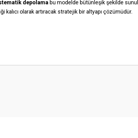
sistematik depolama
bu modelde bütünleşik şekilde sunulu
ği kalıcı olarak artıracak stratejik bir altyapı çözümüdür.
 yetersiz gördüğünüz noktaları öneri formunu kullanarak tarafımıza iletebilirsini
Ürün hakkında henüz soru sorulmamış.
Bu ürüne ilk yorumu siz yapın!
Yorum Yaz
Soru Sor