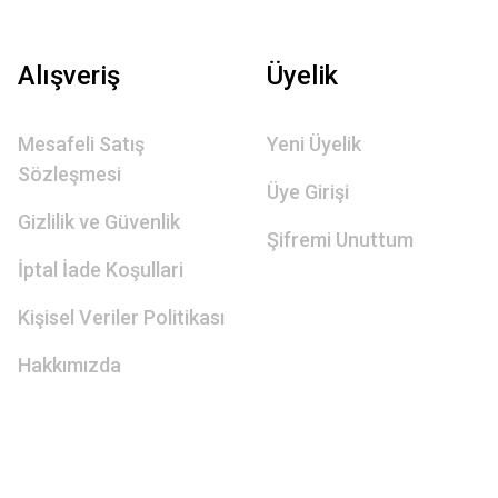
Alışveriş
Üyelik
Mesafeli Satış
Yeni Üyelik
Sözleşmesi
Üye Girişi
Gizlilik ve Güvenlik
Şifremi Unuttum
İptal İade Koşullari
Kişisel Veriler Politikası
Hakkımızda