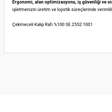
Ergonomi, alan optimizasyonu, iş güvenliği ve 
işletmenizin üretim ve lojistik süreçlerinde verimlili
Çekmeceli Kalıp Rafı %100 SE.2552.1001
Bu ürünün fiyat bilgisi, resim, ürün açıklamalarında ve diğer konularda
Görüş ve önerileriniz için teşekkür ederiz.
Ürün resmi kalitesiz, bozuk veya görüntülenemiyor.
Ürün açıklamasında eksik bilgiler bulunuyor.
Ürün bilgilerinde hatalar bulunuyor.
Ürün fiyatı diğer sitelerden daha pahalı.
Bu ürüne benzer farklı alternatifler olmalı.