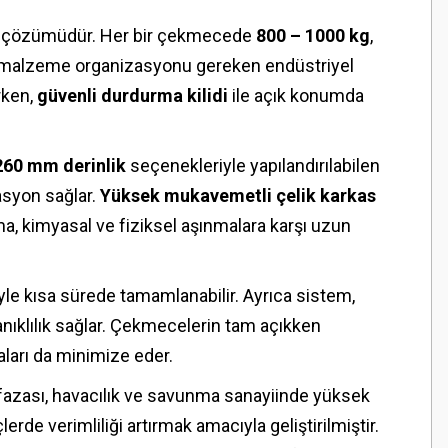
ama çözümüdür. Her bir çekmecede
800 – 1000 kg
,
ır malzeme organizasyonu gereken endüstriyel
rken,
güvenli durdurma kilidi
ile açık konumda
60 mm derinlik
seçenekleriyle yapılandırılabilen
tasyon sağlar.
Yüksek mukavemetli çelik karkas
a, kimyasal ve fiziksel aşınmalara karşı uzun
le kısa sürede tamamlanabilir. Ayrıca sistem,
anıklılık sağlar. Çekmecelerin tam açıkken
aları da minimize eder.
azası, havacılık ve savunma sanayiinde yüksek
de verimliliği artırmak amacıyla geliştirilmiştir.