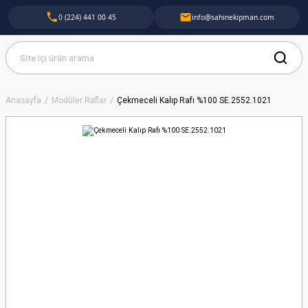
0 (224) 441 00 45
info@sahinekipman.com
Anasayfa
Modüler Raflar
Çekmeceli Kalıp Rafı %100 SE.2552.1021