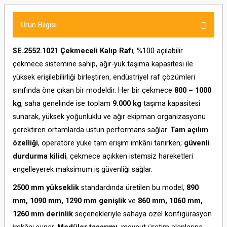
Ürün Bilgisi
SE.2552.1021 Çekmeceli Kalıp Rafı
, %100 açılabilir
çekmece sistemine sahip, ağır-yük taşıma kapasitesi ile
yüksek erişilebilirliği birleştiren, endüstriyel raf çözümleri
sınıfında öne çıkan bir modeldir. Her bir çekmece
800 – 1000
kg
, saha genelinde ise toplam
9.000 kg
taşıma kapasitesi
sunarak, yüksek yoğunluklu ve ağır ekipman organizasyonu
gerektiren ortamlarda üstün performans sağlar.
Tam açılım
özelliği
, operatöre yüke tam erişim imkânı tanırken;
güvenli
durdurma kilidi
, çekmece açıkken istemsiz hareketleri
engelleyerek maksimum iş güvenliği sağlar.
2500 mm yükseklik
standardında üretilen bu model,
890
mm, 1090 mm, 1290 mm genişlik
ve
860 mm, 1060 mm,
1260 mm derinlik
seçenekleriyle sahaya özel konfigürasyon