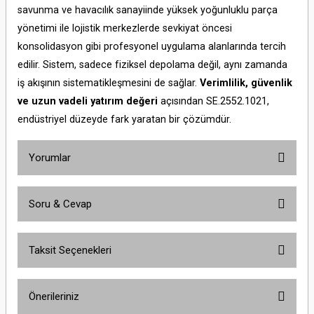
savunma ve havacılık sanayiinde yüksek yoğunluklu parça
yönetimi ile lojistik merkezlerde sevkiyat öncesi
konsolidasyon gibi profesyonel uygulama alanlarında tercih
edilir. Sistem, sadece fiziksel depolama değil, aynı zamanda
iş akışının sistematikleşmesini de sağlar.
Verimlilik, güvenlik
ve uzun vadeli yatırım değeri
açısından SE.2552.1021,
endüstriyel düzeyde fark yaratan bir çözümdür.
Yorumlar
Soru & Cevap
Bu ürüne ilk yorumu siz yapın!
Taksit Seçenekleri
Yorum Yaz
Ürün hakkında henüz soru sorulmamış.
Önerileriniz
Soru Sor