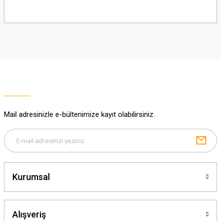
Bu ürünün fiyat bilgisi, resim, ürün açıklamalarında ve diğer konularda
yetersiz gördüğünüz noktaları öneri formunu kullanarak tarafımıza
iletebilirsiniz.
Görüş ve önerileriniz için teşekkür ederiz.
Ürün resmi kalitesiz, bozuk veya görüntülenemiyor.
Ürün açıklamasında eksik bilgiler bulunuyor.
Ürün bilgilerinde hatalar bulunuyor.
Ürün fiyatı diğer sitelerden daha pahalı.
Mail adresinizle e-bültenimize kayıt olabilirsiniz.
Bu ürüne benzer farklı alternatifler olmalı.
Kurumsal
Gönder
Alışveriş