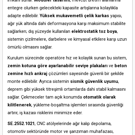
imkânı sunar.
Modüler tasarımı
, mevcut üretim alanlarına
entegre olurken gelecekteki kapasite artışlarına kolaylıkla
adapte edilebilir.
Yüksek mukavemetli çelik karkas
yapısı,
ağır yük altında dahi deformasyona karşı maksimum stabilite
sağlarken; dış yüzeyde kullanılan
elektrostatik toz boya
,
sistemin çizilmelere, darbelere ve kimyasal etkilere karşı uzun
ömürlü olmasını sağlar.
Kurulum sürecinde operatöre hız ve kolaylık sunan bu sistem,
zemin kotuna göre ayarlanabilir seviye plakaları
ve
beton
zemine hızlı ankraj
çözümleri sayesinde güvenli bir şekilde
monte edilebilir. Ayrıca sistemin
sismik güvenlik uyumu
,
deprem gibi yüksek titreşimli ortamlarda dahi stabil kalmasını
sağlar. Çekmeceler tam açık konumda
otomatik olarak
kilitlenerek
, yükleme-boşaltma işlemleri sırasında güvenliği
artırır, iş kazası risklerini minimize eder.
SE.2552.1021
, CNC atölyelerinde ağır kalıp depolama,
otomotiv sektöründe motor ve şanzıman muhafazası,