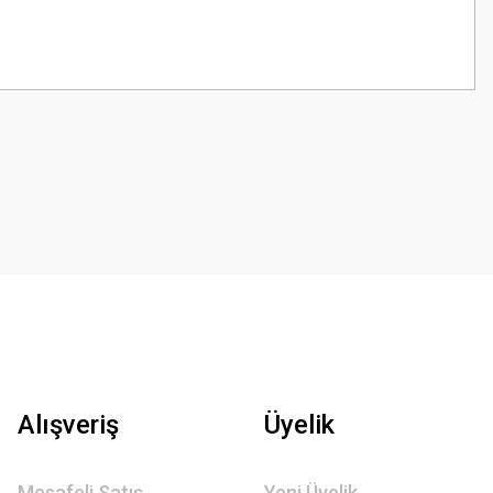
z.
Alışveriş
Üyelik
Mesafeli Satış
Yeni Üyelik