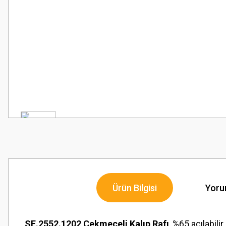
Ürün Bilgisi
Yoru
SE.2552.1202 Çekmeceli Kalıp Rafı
, %65 açılabil