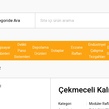
Delikli
Endüstriyel
gisayar
Depolama
Eczane
E
Pano
Dolaplar
Çalışma
binleri
Ürünleri
Rafları
S
Sistemleri
Tezgahları
2
Çekmeceli Kal
Kategori
Modüler Rafl