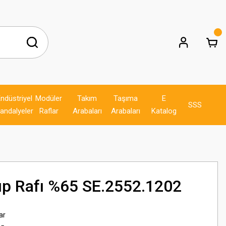
ndüstriyel
Modüler
Takım
Taşıma
E
SSS
andalyeler
Raflar
Arabaları
Arabaları
Katalog
ıp Rafı %65 SE.2552.1202
ar