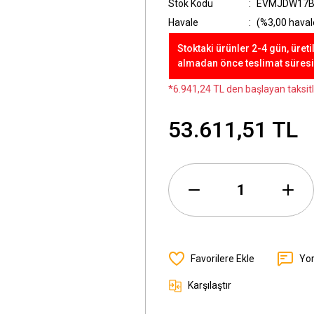
Stok Kodu
EVMJDW17B
Havale
(%3,00 havale
Stoktaki ürünler 2-4 gün, üreti
almadan önce teslimat süresini
*6.941,24 TL den başlayan taksitl
53.611,51 TL
Yo
Karşılaştır