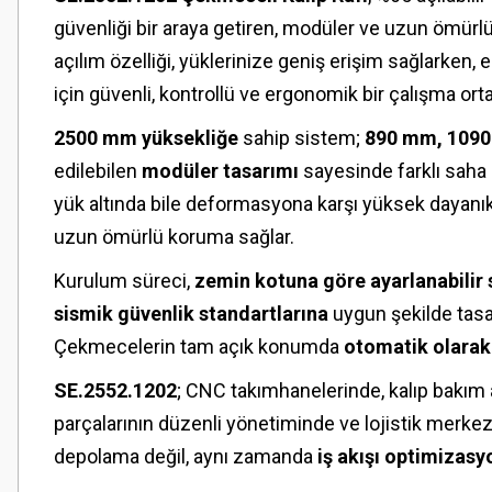
güvenliği bir araya getiren, modüler ve uzun ömü
açılım özelliği, yüklerinize geniş erişim sağlarken,
için güvenli, kontrollü ve ergonomik bir çalışma ort
2500 mm yüksekliğe
sahip sistem;
890 mm, 1090
edilebilen
modüler tasarımı
sayesinde farklı saha 
yük altında bile deformasyona karşı yüksek dayanık
uzun ömürlü koruma sağlar.
Kurulum süreci,
zemin kotuna göre ayarlanabilir 
sismik güvenlik standartlarına
uygun şekilde tasa
Çekmecelerin tam açık konumda
otomatik olarak 
SE.2552.1202
; CNC takımhanelerinde, kalıp bakım
parçalarının düzenli yönetiminde ve lojistik merke
depolama değil, aynı zamanda
iş akışı optimizasy