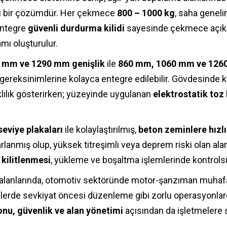
rlü bir çözümdür. Her çekmece
800 – 1000 kg
, saha genel
 entegre
güvenli durdurma kilidi
sayesinde çekmece açıkke
amı oluşturulur.
 mm ve 1290 mm genişlik
ile
860 mm, 1060 mm ve 1260
gereksinimlerine kolayca entegre edilebilir. Gövdesinde k
lılık gösterirken; yüzeyinde uygulanan
elektrostatik toz
seviye plakaları
ile kolaylaştırılmış,
beton zeminlere hızlı
rlanmış olup, yüksek titreşimli veya deprem riski olan al
kilitlenmesi
, yükleme ve boşaltma işlemlerinde kontrolsüz
 alanlarında, otomotiv sektöründe motor-şanzıman muhafa
zlerde sevkiyat öncesi düzenleme gibi zorlu operasyonlar
onu, güvenlik ve alan yönetimi
açısından da işletmelere s