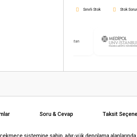
Sınırlı Stok
Stok Soru
mlar
Soru & Cevap
Taksit Seçene
ir çekmece sistemine sahip, ağır-yük depolama alanlarınd