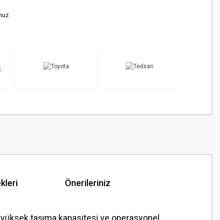
nuz
kleri
Önerileriniz
a yüksek taşıma kapasitesi ve operasyonel