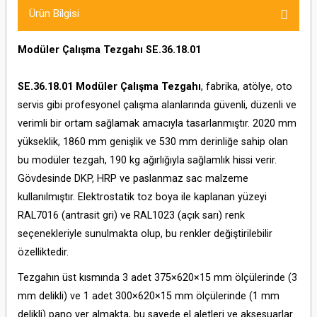
Ürün Bilgisi
Modüler Çalışma Tezgahı SE.36.18.01
SE.36.18.01 Modüler Çalışma Tezgahı
, fabrika, atölye, oto
servis gibi profesyonel çalışma alanlarında güvenli, düzenli ve
verimli bir ortam sağlamak amacıyla tasarlanmıştır. 2020 mm
yükseklik, 1860 mm genişlik ve 530 mm derinliğe sahip olan
bu modüler tezgah, 190 kg ağırlığıyla sağlamlık hissi verir.
Gövdesinde DKP, HRP ve paslanmaz sac malzeme
kullanılmıştır. Elektrostatik toz boya ile kaplanan yüzeyi
RAL7016 (antrasit gri) ve RAL1023 (açık sarı) renk
seçenekleriyle sunulmakta olup, bu renkler değiştirilebilir
özelliktedir.
Tezgahın üst kısmında 3 adet 375×620×15 mm ölçülerinde (3
mm delikli) ve 1 adet 300×620×15 mm ölçülerinde (1 mm
delikli) pano yer almakta, bu sayede el aletleri ve aksesuarlar