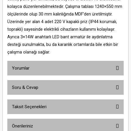
kolayca düzenlenebilmektedir. Çalışma tablası 1240×550 mm
ölçülerinde olup 30 mm kalınlığında MDF’den üretilmiştir.
Üzerinde yer alan 4 adet 220 V kapaklı priz (IP44 korumalı,
topraklı) sayesinde elektrikli cihazların kullanımı kolaylaşır.
Ayrıca 3×14W anahtarlı LED bant armatür ile aydınlatma
desteği sunulmakta, bu da karanlık ortamlarda bile etkin bir
çalışma olanağı sağlar.
Yorumlar
Soru & Cevap
Bu ürüne ilk yorumu siz yapın!
Taksit Seçenekleri
Yorum Yaz
Ürün hakkında henüz soru sorulmamış.
Önerileriniz
Soru Sor