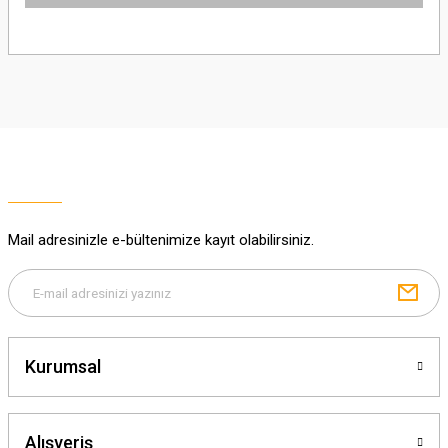
Bu ürünün fiyat bilgisi, resim, ürün açıklamalarında ve diğer konularda
yetersiz gördüğünüz noktaları öneri formunu kullanarak tarafımıza
iletebilirsiniz.
Görüş ve önerileriniz için teşekkür ederiz.
Ürün resmi kalitesiz, bozuk veya görüntülenemiyor.
Ürün açıklamasında eksik bilgiler bulunuyor.
Ürün bilgilerinde hatalar bulunuyor.
Ürün fiyatı diğer sitelerden daha pahalı.
Mail adresinizle e-bültenimize kayıt olabilirsiniz.
Bu ürüne benzer farklı alternatifler olmalı.
Kurumsal
Gönder
Alışveriş