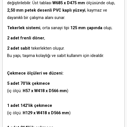
değiştirilebilir. Üst tablası
W685 x D475 mm
ölçüsünde olup,
2,50 mm petek desenli PVC kaplı yüzeyi
, kaymaz ve
dayanıklı bir çalışma alanı sunar.
Tekerlek sistemi
, orta sanayi tipi
125 mm çapında
olup;
2 adet frenli döner
,
2 adet sabit
tekerlekten oluşur.
Bu yapı, taşıma kolaylığı ve sabit kullanım için idealdir.
Çekmece ölçüleri ve düzeni:
5 adet 70’lik çekmece
(iç ölçü:
H57 x W418 x D566 mm
)
1 adet 142’lik çekmece
(iç ölçü:
H129 x W418 x D566 mm
)