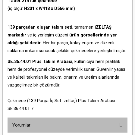
1 adet 214’lük çekmece
(iç ölçü:
H201 x W418 x D566 mm
)
139 parçadan oluşan takım seti
, tamamen
İZELTAŞ
markadır
ve iç yerleşim düzeni
ürün görsellerinde yer
aldığı şekildedir
. Her bir parça, kolay erişim ve düzenli
saklama imkanı sunacak şekilde çekmecelere yerleştirilmiştir.
SE.36.44.01 Plus Takım Arabası
, kullanıcıya hem pratiklik
hem de profesyonel düzeyde verimlilik sunar. Güvenilir yapısı
ve kaliteli takımları ile bakım, onarım ve üretim alanlarında
vazgeçilmez bir çözümdür.
Çekmece (139 Parça İç Set İzeltaş) Plus Takım Arabası
SE.36.44.01 7
Yorumlar