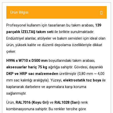
Ürün Bilgisi
Profesyonel kullanım için tasarlanan bu takım arabası,
139
parçalık İZELTAŞ takım seti
ile birlikte sunulmaktadır.
Endüstriyel alanlar, atölyeler ve bakım servisleri için ideal olan
ürün, yüksek kalite ve düzenli depolama özellikleriyle dikkat
çeker.
H996 x W710 x D500 mm
boyutlarındaki takım arabası,
aksesuarlar hariç 75 kg
ağırlığa sahiptir. Gövdesi, dayanıklı
DKP ve HRP sac malzemeden
üretilmiştir (0,80 mm ~ 4,00
mm sac kalınlığı aralığıyla). Yüzeyi,
elektrostatik toz boya
ile
kaplanarak darbelere ve aşınmalara karşı koruma
sağlanmıştır.
Ürün,
RAL7016 (Koyu Gri)
ve
RAL1028 (Sarı)
renk
kombinasyonuna sahiptir. Bu renkler tercihe göre