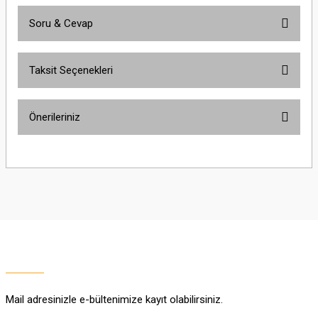
Soru & Cevap
Bu ürüne ilk yorumu siz yapın!
Taksit Seçenekleri
Yorum Yaz
Ürün hakkında henüz soru sorulmamış.
Önerileriniz
Soru Sor
Bu ürünün fiyat bilgisi, resim, ürün açıklamalarında ve diğer konularda
yetersiz gördüğünüz noktaları öneri formunu kullanarak tarafımıza
iletebilirsiniz.
Görüş ve önerileriniz için teşekkür ederiz.
Ürün resmi kalitesiz, bozuk veya görüntülenemiyor.
Ürün açıklamasında eksik bilgiler bulunuyor.
Ürün bilgilerinde hatalar bulunuyor.
Ürün fiyatı diğer sitelerden daha pahalı.
Mail adresinizle e-bültenimize kayıt olabilirsiniz.
Bu ürüne benzer farklı alternatifler olmalı.