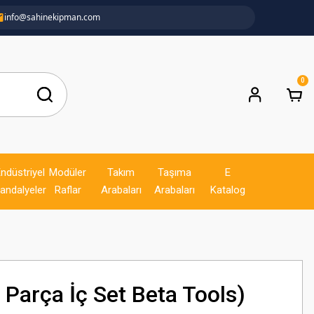
info@sahinekipman.com
0
ndüstriyel
Modüler
Takım
Taşıma
E
andalyeler
Raflar
Arabaları
Arabaları
Katalog
Parça İç Set Beta Tools)