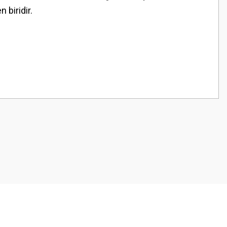
 biridir.
z.