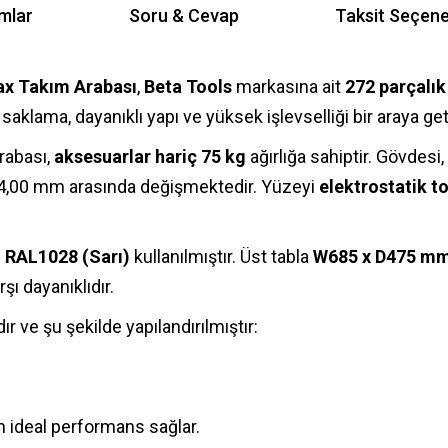
mlar
Soru & Cevap
Taksit Seçene
x Takım Arabası
,
Beta Tools
markasına ait
272 parçalık
saklama, dayanıklı yapı ve yüksek işlevselliği bir araya geti
rabası,
aksesuarlar hariç 75 kg
ağırlığa sahiptir. Gövdes
le 4,00 mm arasında değişmektedir. Yüzeyi
elektrostatik t
e
RAL1028 (Sarı)
kullanılmıştır. Üst tabla
W685 x D475 m
ı dayanıklıdır.
r ve şu şekilde yapılandırılmıştır:
n ideal performans sağlar.