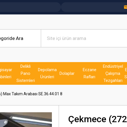
Delikli
Endüstriyel
gisayar
Depolama
Eczane
E
Pano
Dolaplar
Çalışma
binleri
Ürünleri
Rafları
S
Sistemleri
Tezgahları
s) Max Takım Arabası SE.36.44.01 8
Çekmece (272 