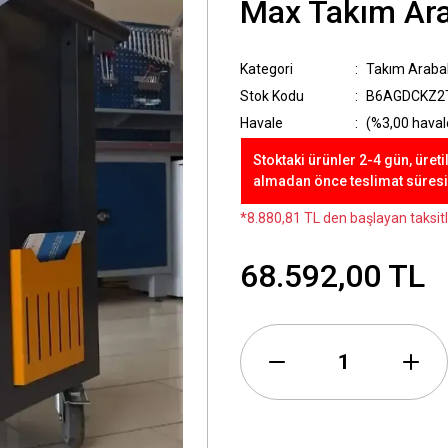
Max Takım Ara
Kategori
Takım Arabal
Stok Kodu
B6AGDCKZ2
Havale
(%3,00 havale
Stoktaki ürünler 2-4 gün, üreti
almadan önce teslimat süresini
*8.880,81 TL den başlayan taksitl
68.592,00 TL