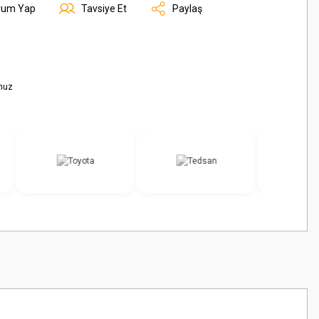
rum Yap
Tavsiye Et
Paylaş
nuz