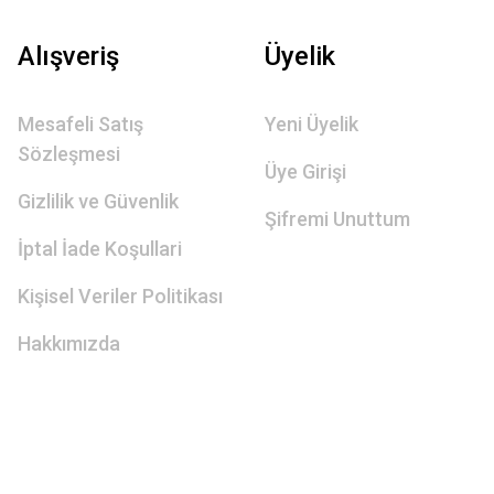
Alışveriş
Üyelik
Mesafeli Satış
Yeni Üyelik
Sözleşmesi
Üye Girişi
Gizlilik ve Güvenlik
Şifremi Unuttum
İptal İade Koşullari
Kişisel Veriler Politikası
Hakkımızda