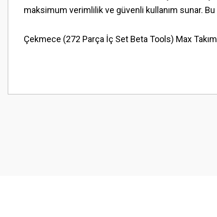
maksimum verimlilik ve güvenli kullanım sunar. Bu m
Çekmece (272 Parça İç Set Beta Tools) Max Takım 
Bu ürünün fiyat bilgisi, resim, ürün açıklamalarında ve diğer konularda
Görüş ve önerileriniz için teşekkür ederiz.
Ürün resmi kalitesiz, bozuk veya görüntülenemiyor.
Ürün açıklamasında eksik bilgiler bulunuyor.
Ürün bilgilerinde hatalar bulunuyor.
Ürün fiyatı diğer sitelerden daha pahalı.
Bu ürüne benzer farklı alternatifler olmalı.