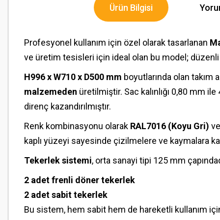
Ürün Bilgisi
Yoru
Profesyonel kullanım için özel olarak tasarlanan
Ma
ve üretim tesisleri için ideal olan bu model; düzenli 
H996 x W710 x D500 mm
boyutlarında olan takım a
malzemeden
üretilmiştir. Sac kalınlığı 0,80 mm i
direnç kazandırılmıştır.
Renk kombinasyonu olarak
RAL7016 (Koyu Gri)
v
kaplı yüzeyi sayesinde çizilmelere ve kaymalara karş
Tekerlek sistemi
, orta sanayi tipi 125 mm çapındadı
2 adet frenli döner tekerlek
2 adet sabit tekerlek
Bu sistem, hem sabit hem de hareketli kullanım içi