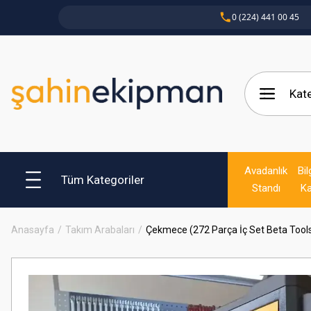
0 (224) 441 00 45
Avadanlık
Bil
Tüm Kategoriler
Standı
Ka
Anasayfa
Takım Arabaları
Çekmece (272 Parça İç Set Beta Tool