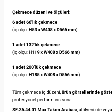
Çekmece düzeni ve ölçüleri:
6 adet 66’lık çekmece
(iç ölçü:
H53 x W408 x D566 mm
)
1 adet 132’lik çekmece
(iç ölçü:
H119 x W408 x D566 mm
)
1 adet 200’lük çekmece
(iç ölçü:
H185 x W408 x D566 mm
)
Tüm çekmece iç düzeni,
ürün görsellerinde göster
profesyonel performans sunar.
SE.36.44.01 Max Takım Arabası
, atölyenizde veya