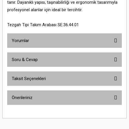
tanır. Dayanıklı yapısı, taşınabilirliği ve ergonomik tasarımıyla
profesyonel alanlar için ideal bir tercihtir.
Tezgah Tipi Takım Arabası SE.36.44.01
Yorumlar
Soru & Cevap
Bu ürüne ilk yorumu siz yapın!
Taksit Seçenekleri
Yorum Yaz
Ürün hakkında henüz soru sorulmamış.
Önerileriniz
Soru Sor
Bu ürünün fiyat bilgisi, resim, ürün açıklamalarında ve diğer konularda
yetersiz gördüğünüz noktaları öneri formunu kullanarak tarafımıza
iletebilirsiniz.
Görüş ve önerileriniz için teşekkür ederiz.