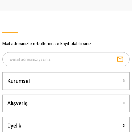
Ürün resmi kalitesiz, bozuk veya görüntülenemiyor.
Ürün açıklamasında eksik bilgiler bulunuyor.
Ürün bilgilerinde hatalar bulunuyor.
Ürün fiyatı diğer sitelerden daha pahalı.
Mail adresinizle e-bültenimize kayıt olabilirsiniz.
Bu ürüne benzer farklı alternatifler olmalı.
Kurumsal
Gönder
Alışveriş
Üyelik