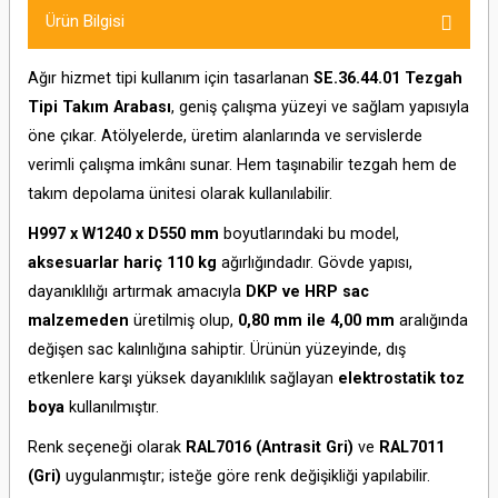
Ürün Bilgisi
Ağır hizmet tipi kullanım için tasarlanan
SE.36.44.01 Tezgah
Tipi Takım Arabası
, geniş çalışma yüzeyi ve sağlam yapısıyla
öne çıkar. Atölyelerde, üretim alanlarında ve servislerde
verimli çalışma imkânı sunar. Hem taşınabilir tezgah hem de
takım depolama ünitesi olarak kullanılabilir.
H997 x W1240 x D550 mm
boyutlarındaki bu model,
aksesuarlar hariç 110 kg
ağırlığındadır. Gövde yapısı,
dayanıklılığı artırmak amacıyla
DKP ve HRP sac
malzemeden
üretilmiş olup,
0,80 mm ile 4,00 mm
aralığında
değişen sac kalınlığına sahiptir. Ürünün yüzeyinde, dış
etkenlere karşı yüksek dayanıklılık sağlayan
elektrostatik toz
boya
kullanılmıştır.
Renk seçeneği olarak
RAL7016 (Antrasit Gri)
ve
RAL7011
(Gri)
uygulanmıştır; isteğe göre renk değişikliği yapılabilir.