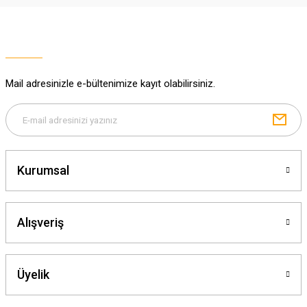
Ürün resmi kalitesiz, bozuk veya görüntülenemiyor.
Ürün açıklamasında eksik bilgiler bulunuyor.
Ürün bilgilerinde hatalar bulunuyor.
Ürün fiyatı diğer sitelerden daha pahalı.
Mail adresinizle e-bültenimize kayıt olabilirsiniz.
Bu ürüne benzer farklı alternatifler olmalı.
Kurumsal
Gönder
Alışveriş
Üyelik