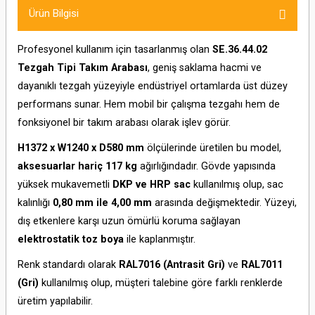
Ürün Bilgisi
Profesyonel kullanım için tasarlanmış olan
SE.36.44.02
Tezgah Tipi Takım Arabası
, geniş saklama hacmi ve
dayanıklı tezgah yüzeyiyle endüstriyel ortamlarda üst düzey
performans sunar. Hem mobil bir çalışma tezgahı hem de
fonksiyonel bir takım arabası olarak işlev görür.
H1372 x W1240 x D580 mm
ölçülerinde üretilen bu model,
aksesuarlar hariç 117 kg
ağırlığındadır. Gövde yapısında
yüksek mukavemetli
DKP ve HRP sac
kullanılmış olup, sac
kalınlığı
0,80 mm ile 4,00 mm
arasında değişmektedir. Yüzeyi,
dış etkenlere karşı uzun ömürlü koruma sağlayan
elektrostatik toz boya
ile kaplanmıştır.
Renk standardı olarak
RAL7016 (Antrasit Gri)
ve
RAL7011
(Gri)
kullanılmış olup, müşteri talebine göre farklı renklerde
üretim yapılabilir.