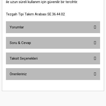
ile uzun süreli kullanım için güvenilir bir tercihtir.
Tezgah Tipi Takım Arabası SE.36.44.02
Yorumlar
Soru & Cevap
Bu ürüne ilk yorumu siz yapın!
Taksit Seçenekleri
Yorum Yaz
Ürün hakkında henüz soru sorulmamış.
Önerileriniz
Soru Sor
Bu ürünün fiyat bilgisi, resim, ürün açıklamalarında ve diğer konularda
yetersiz gördüğünüz noktaları öneri formunu kullanarak tarafımıza
iletebilirsiniz.
Görüş ve önerileriniz için teşekkür ederiz.