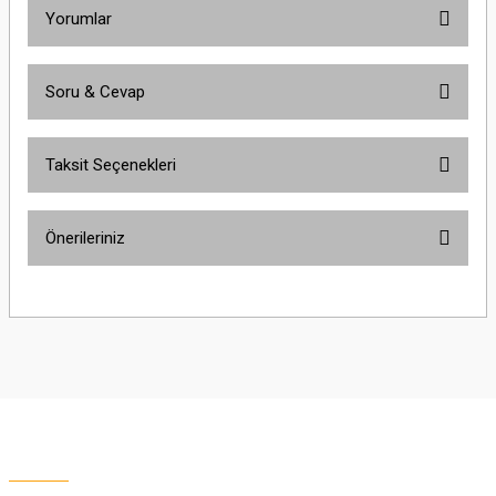
Yorumlar
Soru & Cevap
Bu ürüne ilk yorumu siz yapın!
Taksit Seçenekleri
Yorum Yaz
Ürün hakkında henüz soru sorulmamış.
Önerileriniz
Soru Sor
Bu ürünün fiyat bilgisi, resim, ürün açıklamalarında ve diğer konularda
yetersiz gördüğünüz noktaları öneri formunu kullanarak tarafımıza
iletebilirsiniz.
Görüş ve önerileriniz için teşekkür ederiz.
Ürün resmi kalitesiz, bozuk veya görüntülenemiyor.
Ürün açıklamasında eksik bilgiler bulunuyor.
Ürün bilgilerinde hatalar bulunuyor.