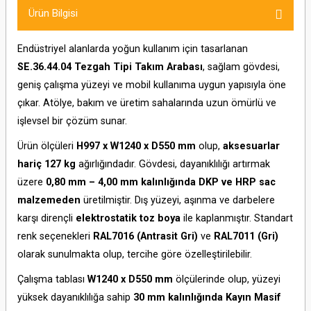
Ürün Bilgisi
Endüstriyel alanlarda yoğun kullanım için tasarlanan
SE.36.44.04 Tezgah Tipi Takım Arabası
, sağlam gövdesi,
geniş çalışma yüzeyi ve mobil kullanıma uygun yapısıyla öne
çıkar. Atölye, bakım ve üretim sahalarında uzun ömürlü ve
işlevsel bir çözüm sunar.
Ürün ölçüleri
H997 x W1240 x D550 mm
olup,
aksesuarlar
hariç 127 kg
ağırlığındadır. Gövdesi, dayanıklılığı artırmak
üzere
0,80 mm – 4,00 mm kalınlığında DKP ve HRP sac
malzemeden
üretilmiştir. Dış yüzeyi, aşınma ve darbelere
karşı dirençli
elektrostatik toz boya
ile kaplanmıştır. Standart
renk seçenekleri
RAL7016 (Antrasit Gri)
ve
RAL7011 (Gri)
olarak sunulmakta olup, tercihe göre özelleştirilebilir.
Çalışma tablası
W1240 x D550 mm
ölçülerinde olup, yüzeyi
yüksek dayanıklılığa sahip
30 mm kalınlığında Kayın Masif