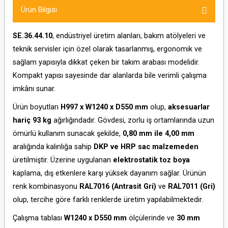
Ürün Bilgisi
SE.36.44.10
, endüstriyel üretim alanları, bakım atölyeleri ve
teknik servisler için özel olarak tasarlanmış, ergonomik ve
sağlam yapısıyla dikkat çeken bir takım arabası modelidir.
Kompakt yapısı sayesinde dar alanlarda bile verimli çalışma
imkânı sunar.
Ürün boyutları
H997 x W1240 x D550 mm
olup,
aksesuarlar
hariç 93 kg
ağırlığındadır. Gövdesi, zorlu iş ortamlarında uzun
ömürlü kullanım sunacak şekilde,
0,80 mm ile 4,00 mm
aralığında kalınlığa sahip
DKP ve HRP sac malzemeden
üretilmiştir. Üzerine uygulanan
elektrostatik toz boya
kaplama, dış etkenlere karşı yüksek dayanım sağlar. Ürünün
renk kombinasyonu
RAL7016 (Antrasit Gri)
ve
RAL7011 (Gri)
olup, tercihe göre farklı renklerde üretim yapılabilmektedir.
Çalışma tablası
W1240 x D550 mm
ölçülerinde ve
30 mm