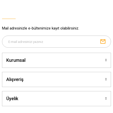
Ürün resmi kalitesiz, bozuk veya görüntülenemiyor.
Ürün açıklamasında eksik bilgiler bulunuyor.
Ürün bilgilerinde hatalar bulunuyor.
Ürün fiyatı diğer sitelerden daha pahalı.
Mail adresinizle e-bültenimize kayıt olabilirsiniz.
Bu ürüne benzer farklı alternatifler olmalı.
Kurumsal
Gönder
Alışveriş
Üyelik