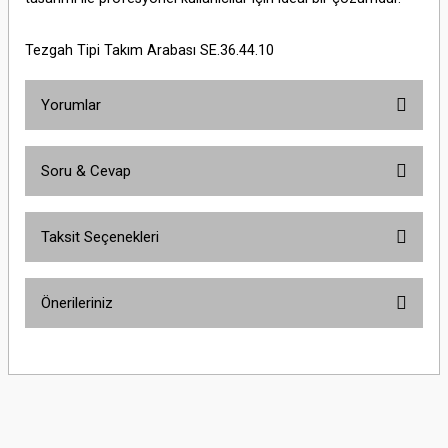
Tezgah Tipi Takım Arabası SE.36.44.10
Yorumlar
Soru & Cevap
Bu ürüne ilk yorumu siz yapın!
Taksit Seçenekleri
Yorum Yaz
Ürün hakkında henüz soru sorulmamış.
Önerileriniz
Soru Sor
Bu ürünün fiyat bilgisi, resim, ürün açıklamalarında ve diğer konularda
yetersiz gördüğünüz noktaları öneri formunu kullanarak tarafımıza
iletebilirsiniz.
Görüş ve önerileriniz için teşekkür ederiz.