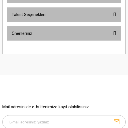
Taksit Seçenekleri
Yorum Yaz
Ürün hakkında henüz soru sorulmamış.
Önerileriniz
Soru Sor
Bu ürünün fiyat bilgisi, resim, ürün açıklamalarında ve diğer konularda
yetersiz gördüğünüz noktaları öneri formunu kullanarak tarafımıza
iletebilirsiniz.
Görüş ve önerileriniz için teşekkür ederiz.
Ürün resmi kalitesiz, bozuk veya görüntülenemiyor.
Ürün açıklamasında eksik bilgiler bulunuyor.
Ürün bilgilerinde hatalar bulunuyor.
Ürün fiyatı diğer sitelerden daha pahalı.
Mail adresinizle e-bültenimize kayıt olabilirsiniz.
Bu ürüne benzer farklı alternatifler olmalı.