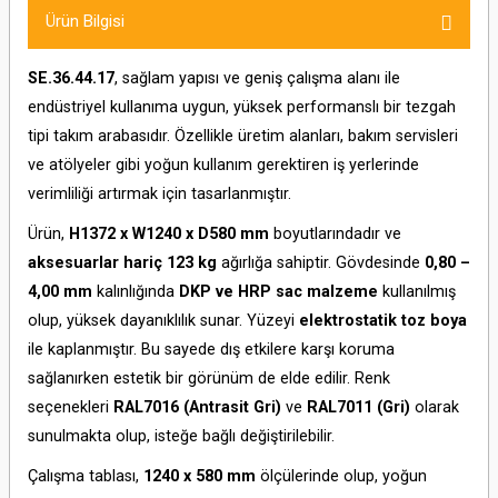
Ürün Bilgisi
SE.36.44.17
, sağlam yapısı ve geniş çalışma alanı ile
endüstriyel kullanıma uygun, yüksek performanslı bir tezgah
tipi takım arabasıdır. Özellikle üretim alanları, bakım servisleri
ve atölyeler gibi yoğun kullanım gerektiren iş yerlerinde
verimliliği artırmak için tasarlanmıştır.
Ürün,
H1372 x W1240 x D580 mm
boyutlarındadır ve
aksesuarlar hariç 123 kg
ağırlığa sahiptir. Gövdesinde
0,80 –
4,00 mm
kalınlığında
DKP ve HRP sac malzeme
kullanılmış
olup, yüksek dayanıklılık sunar. Yüzeyi
elektrostatik toz boya
ile kaplanmıştır. Bu sayede dış etkilere karşı koruma
sağlanırken estetik bir görünüm de elde edilir. Renk
seçenekleri
RAL7016 (Antrasit Gri)
ve
RAL7011 (Gri)
olarak
sunulmakta olup, isteğe bağlı değiştirilebilir.
Çalışma tablası,
1240 x 580 mm
ölçülerinde olup, yoğun