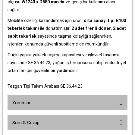
ölçüsü
W1240 x D580 mm
'dir ve geniş bir kullanım alanı
sağlar.
Mobilite özelliği kazandırmak için ürün,
orta sanayi tipi R100
tekerlek takımı
ile donatılmıştır.
2 adet frenli döner
,
2 adet
sabit tekerlek
sayesinde taşıma kolaylığı sağlanırken,
istenilen konumda güvenli sabitleme de mümkündür.
Güçlü yapısı, yüksek taşıma kapasitesi ve işlevsel tasarımı
sayesinde SE.36.44.23, yoğun iş temposuna sahip endüstriyel
ortamlar için güvenilir bir yardımcıdır.
Tezgah Tipi Takım Arabası SE.36.44.23
Yorumlar
Soru & Cevap
Bu ürüne ilk yorumu siz yapın!