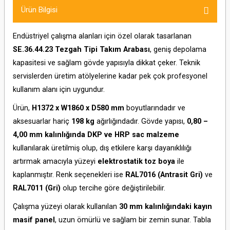
Ürün Bilgisi
Endüstriyel çalışma alanları için özel olarak tasarlanan
SE.36.44.23 Tezgah Tipi Takım Arabası
, geniş depolama
kapasitesi ve sağlam gövde yapısıyla dikkat çeker. Teknik
servislerden üretim atölyelerine kadar pek çok profesyonel
kullanım alanı için uygundur.
Ürün,
H1372 x W1860 x D580 mm
boyutlarındadır ve
aksesuarlar hariç
198 kg
ağırlığındadır. Gövde yapısı,
0,80 –
4,00 mm kalınlığında DKP ve HRP sac malzeme
kullanılarak üretilmiş olup, dış etkilere karşı dayanıklılığı
artırmak amacıyla yüzeyi
elektrostatik toz boya
ile
kaplanmıştır. Renk seçenekleri ise
RAL7016 (Antrasit Gri)
ve
RAL7011 (Gri)
olup tercihe göre değiştirilebilir.
Çalışma yüzeyi olarak kullanılan
30 mm kalınlığındaki kayın
masif panel
, uzun ömürlü ve sağlam bir zemin sunar. Tabla