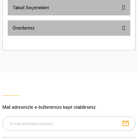
Taksit Seçenekleri
Yorum Yaz
Ürün hakkında henüz soru sorulmamış.
Önerileriniz
Soru Sor
Bu ürünün fiyat bilgisi, resim, ürün açıklamalarında ve diğer konularda
yetersiz gördüğünüz noktaları öneri formunu kullanarak tarafımıza
iletebilirsiniz.
Görüş ve önerileriniz için teşekkür ederiz.
Ürün resmi kalitesiz, bozuk veya görüntülenemiyor.
Ürün açıklamasında eksik bilgiler bulunuyor.
Ürün bilgilerinde hatalar bulunuyor.
Ürün fiyatı diğer sitelerden daha pahalı.
Mail adresinizle e-bültenimize kayıt olabilirsiniz.
Bu ürüne benzer farklı alternatifler olmalı.