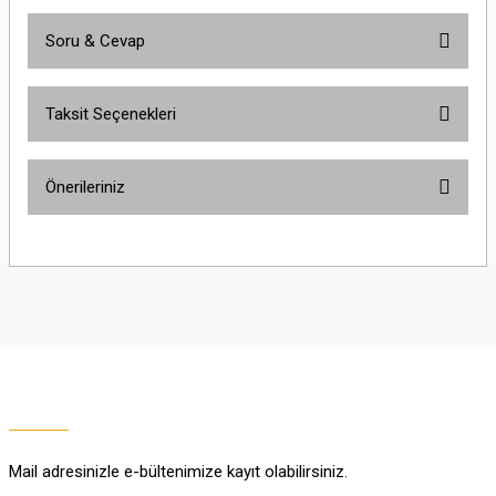
Soru & Cevap
Bu ürüne ilk yorumu siz yapın!
Taksit Seçenekleri
Yorum Yaz
Ürün hakkında henüz soru sorulmamış.
Önerileriniz
Soru Sor
Bu ürünün fiyat bilgisi, resim, ürün açıklamalarında ve diğer konularda
yetersiz gördüğünüz noktaları öneri formunu kullanarak tarafımıza
iletebilirsiniz.
Görüş ve önerileriniz için teşekkür ederiz.
Ürün resmi kalitesiz, bozuk veya görüntülenemiyor.
Ürün açıklamasında eksik bilgiler bulunuyor.
Ürün bilgilerinde hatalar bulunuyor.
Ürün fiyatı diğer sitelerden daha pahalı.
Mail adresinizle e-bültenimize kayıt olabilirsiniz.
Bu ürüne benzer farklı alternatifler olmalı.