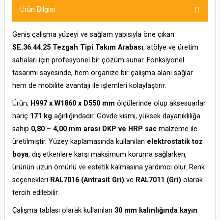
Ürün Bilgisi
Geniş çalışma yüzeyi ve sağlam yapısıyla öne çıkan
SE.36.44.25 Tezgah Tipi Takım Arabası
, atölye ve üretim
sahaları için profesyonel bir çözüm sunar. Fonksiyonel
tasarımı sayesinde, hem organize bir çalışma alanı sağlar
hem de mobilite avantajı ile işlemleri kolaylaştırır.
Ürün,
H997 x W1860 x D550 mm
ölçülerinde olup aksesuarlar
hariç
171 kg
ağırlığındadır. Gövde kısmı, yüksek dayanıklılığa
sahip
0,80 – 4,00 mm arası DKP ve HRP sac
malzeme ile
üretilmiştir. Yüzey kaplamasında kullanılan
elektrostatik toz
boya
, dış etkenlere karşı maksimum koruma sağlarken,
ürünün uzun ömürlü ve estetik kalmasına yardımcı olur. Renk
seçenekleri
RAL7016 (Antrasit Gri)
ve
RAL7011 (Gri)
olarak
tercih edilebilir.
Çalışma tablası olarak kullanılan
30 mm kalınlığında kayın