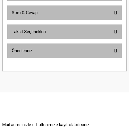
Soru & Cevap
Bu ürüne ilk yorumu siz yapın!
Taksit Seçenekleri
Yorum Yaz
Ürün hakkında henüz soru sorulmamış.
Önerileriniz
Soru Sor
Bu ürünün fiyat bilgisi, resim, ürün açıklamalarında ve diğer konularda
yetersiz gördüğünüz noktaları öneri formunu kullanarak tarafımıza
iletebilirsiniz.
Görüş ve önerileriniz için teşekkür ederiz.
Ürün resmi kalitesiz, bozuk veya görüntülenemiyor.
Ürün açıklamasında eksik bilgiler bulunuyor.
Ürün bilgilerinde hatalar bulunuyor.
Ürün fiyatı diğer sitelerden daha pahalı.
Mail adresinizle e-bültenimize kayıt olabilirsiniz.
Bu ürüne benzer farklı alternatifler olmalı.