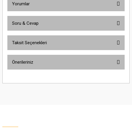
Yorumlar
Soru & Cevap
Bu ürüne ilk yorumu siz yapın!
Taksit Seçenekleri
Yorum Yaz
Ürün hakkında henüz soru sorulmamış.
Önerileriniz
Soru Sor
Bu ürünün fiyat bilgisi, resim, ürün açıklamalarında ve diğer konularda
yetersiz gördüğünüz noktaları öneri formunu kullanarak tarafımıza
iletebilirsiniz.
Görüş ve önerileriniz için teşekkür ederiz.
Ürün resmi kalitesiz, bozuk veya görüntülenemiyor.
Ürün açıklamasında eksik bilgiler bulunuyor.
Ürün bilgilerinde hatalar bulunuyor.