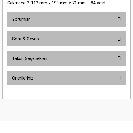
Çekmece 2: 112 mm x 193 mm x 71 mm – 84 adet
Yorumlar
Soru & Cevap
Bu ürüne ilk yorumu siz yapın!
Taksit Seçenekleri
Yorum Yaz
Ürün hakkında henüz soru sorulmamış.
Önerileriniz
Soru Sor
Bu ürünün fiyat bilgisi, resim, ürün açıklamalarında ve diğer konularda
yetersiz gördüğünüz noktaları öneri formunu kullanarak tarafımıza
iletebilirsiniz.
Görüş ve önerileriniz için teşekkür ederiz.
Ürün resmi kalitesiz, bozuk veya görüntülenemiyor.
Ürün açıklamasında eksik bilgiler bulunuyor.