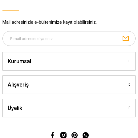
Ürün bilgilerinde hatalar bulunuyor.
Ürün fiyatı diğer sitelerden daha pahalı.
Mail adresinizle e-bültenimize kayıt olabilirsiniz.
Bu ürüne benzer farklı alternatifler olmalı.
Kurumsal
Gönder
Alışveriş
Üyelik