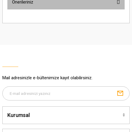
Önerileriniz
Soru Sor
Bu ürünün fiyat bilgisi, resim, ürün açıklamalarında ve diğer konularda
yetersiz gördüğünüz noktaları öneri formunu kullanarak tarafımıza
iletebilirsiniz.
Görüş ve önerileriniz için teşekkür ederiz.
Ürün resmi kalitesiz, bozuk veya görüntülenemiyor.
Ürün açıklamasında eksik bilgiler bulunuyor.
Ürün bilgilerinde hatalar bulunuyor.
Ürün fiyatı diğer sitelerden daha pahalı.
Mail adresinizle e-bültenimize kayıt olabilirsiniz.
Bu ürüne benzer farklı alternatifler olmalı.
Kurumsal
Gönder