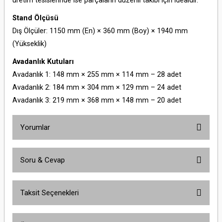
üretim tesislerinde ise parçaların düzenli takibi için idealdir.
Stand Ölçüsü
Dış Ölçüler: 1150 mm (En) × 360 mm (Boy) × 1940 mm
(Yükseklik)
Avadanlık Kutuları
Avadanlık 1: 148 mm × 255 mm × 114 mm – 28 adet
Avadanlık 2: 184 mm × 304 mm × 129 mm – 24 adet
Avadanlık 3: 219 mm × 368 mm × 148 mm – 20 adet
Yorumlar
Soru & Cevap
Bu ürüne ilk yorumu siz yapın!
Taksit Seçenekleri
Yorum Yaz
Ürün hakkında henüz soru sorulmamış.