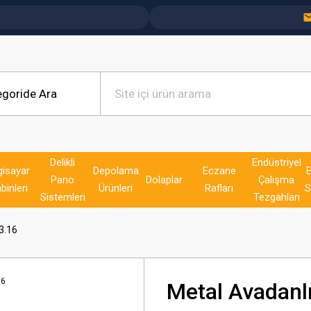
Delikli
Endüstriyel
gisayar
Depolama
Eczane
E
Pano
Dolaplar
Çalışma
binleri
Ürünleri
Rafları
S
Sistemleri
Tezgahları
3.16
Metal Avadanlı