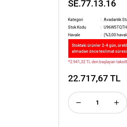
SE.77.13.16
Kategori
Avadanlık St
Stok Kodu
U96W5TQTH
Havale
(%3,00 havale
Stoktaki ürünler 2-4 gün, üreti
almadan önce teslimat süresini
*2.941,32 TL den başlayan taksitl
22.717,67 TL