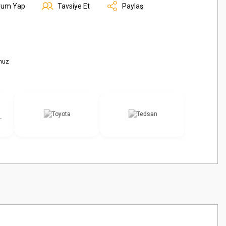
rum Yap
Tavsiye Et
Paylaş
nuz