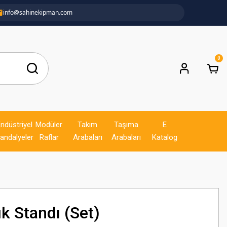
info@sahinekipman.com
0
ndüstriyel
Modüler
Takım
Taşıma
E
andalyeler
Raflar
Arabaları
Arabaları
Katalog
k Standı (Set)