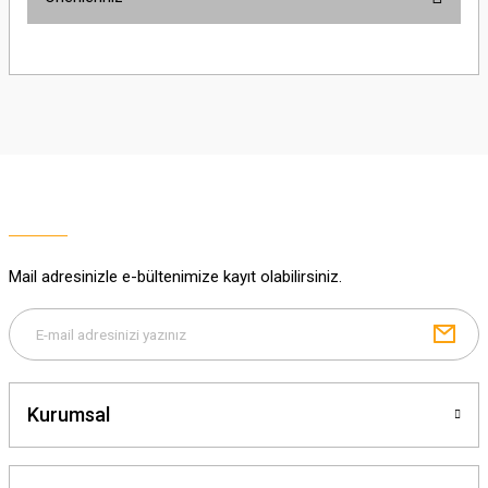
Soru Sor
Bu ürünün fiyat bilgisi, resim, ürün açıklamalarında ve diğer konularda
yetersiz gördüğünüz noktaları öneri formunu kullanarak tarafımıza
iletebilirsiniz.
Görüş ve önerileriniz için teşekkür ederiz.
Ürün resmi kalitesiz, bozuk veya görüntülenemiyor.
Ürün açıklamasında eksik bilgiler bulunuyor.
Ürün bilgilerinde hatalar bulunuyor.
Ürün fiyatı diğer sitelerden daha pahalı.
Mail adresinizle e-bültenimize kayıt olabilirsiniz.
Bu ürüne benzer farklı alternatifler olmalı.
Kurumsal
Gönder