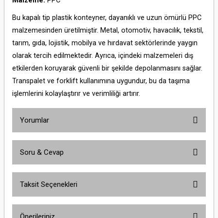
Malzeme:
PPC
Bu kapalı tip plastik konteyner, dayanıklı ve uzun ömürlü PPC
malzemesinden üretilmiştir. Metal, otomotiv, havacılık, tekstil,
tarım, gıda, lojistik, mobilya ve hırdavat sektörlerinde yaygın
olarak tercih edilmektedir. Ayrıca, içindeki malzemeleri dış
etkilerden koruyarak güvenli bir şekilde depolanmasını sağlar.
Transpalet ve forklift kullanımına uygundur, bu da taşıma
işlemlerini kolaylaştırır ve verimliliği artırır.
Yorumlar
Soru & Cevap
Bu ürüne ilk yorumu siz yapın!
Taksit Seçenekleri
Yorum Yaz
Ürün hakkında henüz soru sorulmamış.
Önerileriniz