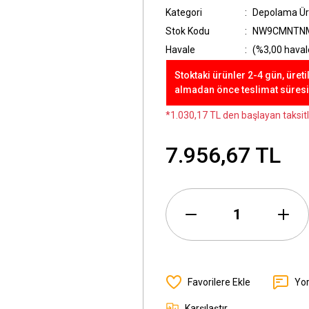
Kategori
Depolama Ür
Stok Kodu
NW9CMNTN
Havale
(%3,00 havale
Stoktaki ürünler 2-4 gün, üreti
almadan önce teslimat süresini
*1.030,17 TL den başlayan taksitl
7.956,67 TL
Yo
Karşılaştır