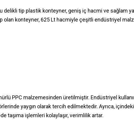
bu delikli tip plastik konteyner, geniş iç hacmi ve sağlam 
 olan konteyner, 625 Lt hacmiyle çeşitli endüstriyel malz
ömürlü PPC malzemesinden üretilmiştir. Endüstriyel kullanım
ektörlerinde yaygın olarak tercih edilmektedir. Ayrıca, içind
e taşıma işlemleri kolaylaşır, verimlilik artar.