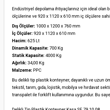
Endüstriyel depolama ihtiyaçlarınız için ideal olan 
ölçülerine ve 920 x 1120 x 610 mm iç ölçülere sahip
Dış Ölçüler:
1000 x 1200 x 760 mm
İç Ölçüler:
920 x 1120 x 610 mm
Hacim:
625 Lt
Dinamik Kapasite:
700 Kg
Statik Kapasite:
4000 Kg
Ağırlık:
34,00 Kg
Malzeme:
PPC
Bu delikli tip plastik konteyner, dayanıklı ve uzun 
tekstil, tarım, gıda, lojistik, mobilya ve hırdavat s
transpalet ile forklift kullanımına uygundur. Bu sayed
Delikli Tip Plastik Konteyner Kasa SE.79.10.08