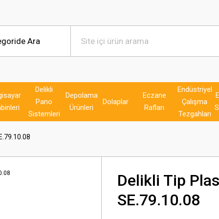
Delikli
Endüstriyel
gisayar
Depolama
Eczane
E
Pano
Dolaplar
Çalışma
binleri
Ürünleri
Rafları
S
Sistemleri
Tezgahları
SE.79.10.08
Delikli Tip Pl
SE.79.10.08