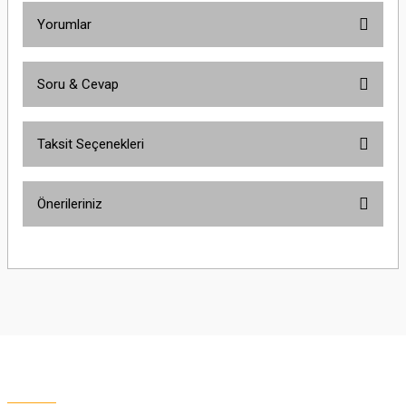
Yorumlar
Soru & Cevap
Bu ürüne ilk yorumu siz yapın!
Taksit Seçenekleri
Yorum Yaz
Ürün hakkında henüz soru sorulmamış.
Önerileriniz
Soru Sor
Bu ürünün fiyat bilgisi, resim, ürün açıklamalarında ve diğer konularda
yetersiz gördüğünüz noktaları öneri formunu kullanarak tarafımıza
iletebilirsiniz.
Görüş ve önerileriniz için teşekkür ederiz.
Ürün resmi kalitesiz, bozuk veya görüntülenemiyor.
Ürün açıklamasında eksik bilgiler bulunuyor.
Ürün bilgilerinde hatalar bulunuyor.