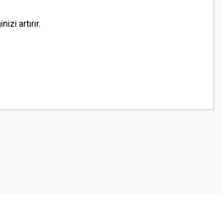
izi artırır.
z.