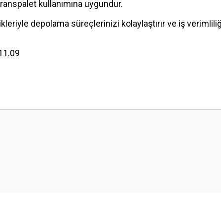
 transpalet kullanımına uygundur.
leriyle depolama süreçlerinizi kolaylaştırır ve iş verimliliğin
.11.09
 yetersiz gördüğünüz noktaları öneri formunu kullanarak tarafımıza iletebilirsini
Ürün hakkında henüz soru sorulmamış.
Bu ürüne ilk yorumu siz yapın!
Yorum Yaz
Soru Sor