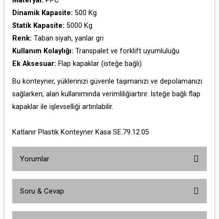
Materyal:
PPC
Dinamik Kapasite:
500 Kg
Statik Kapasite:
5000 Kg
Renk:
Taban siyah, yanlar gri
Kullanım Kolaylığı:
Transpalet ve forklift uyumluluğu
Ek Aksesuar:
Flap kapaklar (isteğe bağlı)
Bu konteyner, yüklerinizi güvenle taşımanızı ve depolamanızı
sağlarken, alan kullanımında verimliliğiartırır. İsteğe bağlı flap
kapaklar ile işlevselliği artırılabilir.
Katlanır Plastik Konteyner Kasa SE.79.12.05
Yorumlar
Soru & Cevap
Bu ürüne ilk yorumu siz yapın!