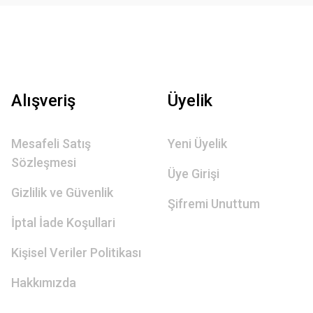
Alışveriş
Üyelik
Mesafeli Satış
Yeni Üyelik
Sözleşmesi
Üye Girişi
Gizlilik ve Güvenlik
Şifremi Unuttum
İptal İade Koşullari
Kişisel Veriler Politikası
Hakkımızda