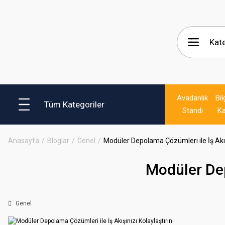
Avadanlık
Bil
Tüm Kategoriler
Standı
Ka
Anasayfa
Bloglar
Genel
Modüler Depolama Çözümleri ile İş Akışı
Modüler Dep
Genel