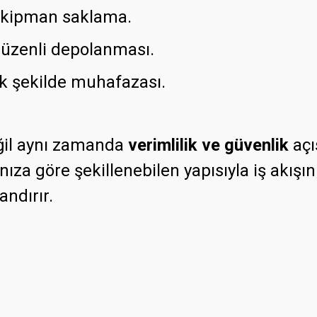
 ekipman saklama.
 düzenli depolanması.
tik şekilde muhafazası.
eğil aynı zamanda
verimlilik ve güvenlik
açı
a göre şekillenebilen yapısıyla iş akışınız
andırır.