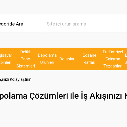
Delikli
Endüstriyel
gisayar
Depolama
Eczane
E
Pano
Dolaplar
Çalışma
binleri
Ürünleri
Rafları
S
Sistemleri
Tezgahları
nızı Kolaylaştırın
olama Çözümleri ile İş Akışınızı K