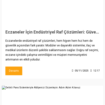
Eczaneler İçin Endüstriyel Raf Çözümleri: Güvenlik ve Hız Odaklı Yaklaşım
Eczanelerde endüstriyel raf çözümleri, hem hijyen hem hız hem de
güvenlik açısından fark yaratır. Modüler ve dayanıklı sistemler, ilaç ve
medikal ürünlerin düzenli şekilde saklanmasını sağlar. Doğru raf seçimi,
eczane içindeki çalışma verimliliğini ve müşteri memnuniyetini
artırmanın en etkili yoludur.
Devamı
05/11/2025
12:17