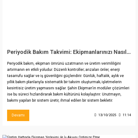
Periyodik Bakım Takvimi: Ekipmanlarınızı Nasıl Uzun Ömürlü Tutarsınız?
Periyodik bakım, ekipman ömrünü uzatmanın ve üretim verimliliğini
artırmanın en etkili yoludur. Düzenli kontroller; arızaları önler, enerji
tasarrufu sağlar ve iş güvenliğini güçlendirir. Günlük, haftalık, aylık ve
yıllık bakım planlarıyla sistematik bir takvim oluşturmak; işletmelerin
kesintisiz üretim yapmasını sağlar. Şahin Ekipman’ın modüler çözümleri
ise bu süreci hızlandırarak bakım kültürünü kolaylaştırır. Unutmayın,
bakımı yapılan bir sistem üretir, ihmal edilen bir sistem bekletir.
Devamı
13/10/2025
11:14