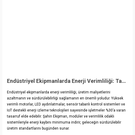
Endüstriyel Ekipmanlarda Enerji Verimliliği: Tasarruf Sağlayacak Teknolojiler
Endüstriyel ekipmanlarda enerji verimliliği, üretim maliyetlerini
azaltmanın ve sürdürülebilirliği sağlamanın en önemli yoludur. Yüksek
verimli motorlar, LED aydınlatmalar, sensör tabanlı kontrol sistemleri ve
IoT destekli enerji izleme teknolojileri sayesinde işletmeler %30’a varan
tasarruf elde edebilir. Şahin Ekipman, modüler ve verimlilik odaklı
sistemleriyle enerji kaybını minimuma indirir, geleceğin sürdürülebilir
üretim standartlarını bugünden sunar.