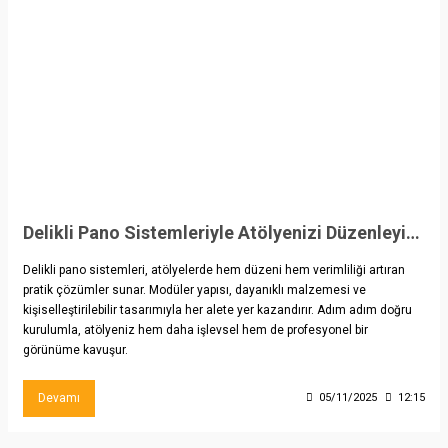
Delikli Pano Sistemleriyle Atölyenizi Düzenleyin: Adım Adım Kılavuz
Delikli pano sistemleri, atölyelerde hem düzeni hem verimliliği artıran
pratik çözümler sunar. Modüler yapısı, dayanıklı malzemesi ve
kişiselleştirilebilir tasarımıyla her alete yer kazandırır. Adım adım doğru
kurulumla, atölyeniz hem daha işlevsel hem de profesyonel bir
görünüme kavuşur.
Devamı
05/11/2025
12:15