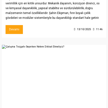
verimlilik için en kritik unsurdur. Mekanik dayanım, korozyon direnci, ısı
ve kimyasal dayanıklılık, yapısal stabilite ve sürdürülebilirlik; doğru
malzemenin temel özellikleridir. Şahin Ekipman, fırın boyalı çelik
gövdeleri ve modüler sistemleriyle bu dayanıklılığı standart hale getirir.
Devamı
13/10/2025
11:46