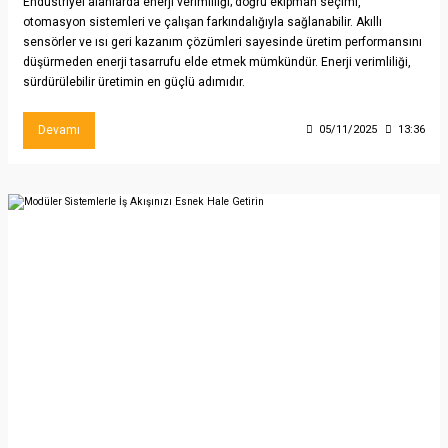
Endüstriyel alanlarda enerji verimliliği; doğru ekipman seçimi,
otomasyon sistemleri ve çalışan farkındalığıyla sağlanabilir. Akıllı
sensörler ve ısı geri kazanım çözümleri sayesinde üretim performansını
düşürmeden enerji tasarrufu elde etmek mümkündür. Enerji verimliliği,
sürdürülebilir üretimin en güçlü adımıdır.
Devamı
05/11/2025
13:36