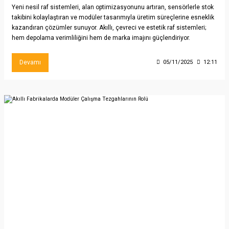
Yeni nesil raf sistemleri, alan optimizasyonunu artıran, sensörlerle stok
takibini kolaylaştıran ve modüler tasarımıyla üretim süreçlerine esneklik
kazandıran çözümler sunuyor. Akıllı, çevreci ve estetik raf sistemleri;
hem depolama verimliliğini hem de marka imajını güçlendiriyor.
Devamı
05/11/2025
12:11